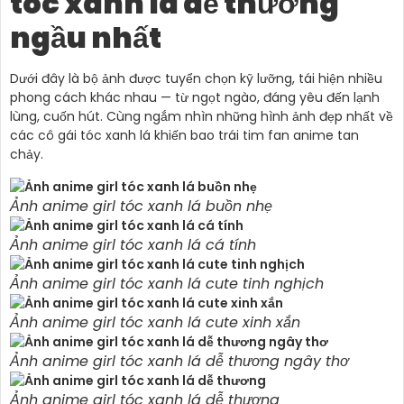
tóc xanh lá dễ thương
ngầu nhất
Dưới đây là bộ ảnh được tuyển chọn kỹ lưỡng, tái hiện nhiều
phong cách khác nhau — từ ngọt ngào, đáng yêu đến lạnh
lùng, cuốn hút. Cùng ngắm nhìn những hình ảnh đẹp nhất về
các cô gái tóc xanh lá khiến bao trái tim fan anime tan
chảy.
Ảnh anime girl tóc xanh lá buồn nhẹ
Ảnh anime girl tóc xanh lá cá tính
Ảnh anime girl tóc xanh lá cute tinh nghịch
Ảnh anime girl tóc xanh lá cute xinh xắn
Ảnh anime girl tóc xanh lá dễ thương ngây thơ
Ảnh anime girl tóc xanh lá dễ thương