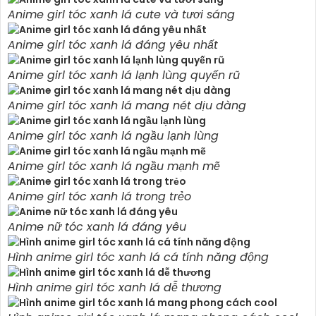
Anime girl tóc xanh lá cute và tươi sáng
Anime girl tóc xanh lá đáng yêu nhất
Anime girl tóc xanh lá lạnh lùng quyến rũ
Anime girl tóc xanh lá mang nét dịu dàng
Anime girl tóc xanh lá ngầu lạnh lùng
Anime girl tóc xanh lá ngầu mạnh mẽ
Anime girl tóc xanh lá trong trẻo
Anime nữ tóc xanh lá đáng yêu
Hình anime girl tóc xanh lá cá tính năng động
Hình anime girl tóc xanh lá dễ thương