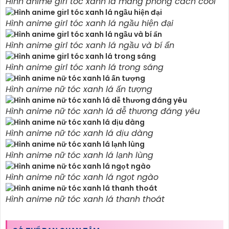
Hình anime girl tóc xanh lá mang phong cách cool
Hình anime girl tóc xanh lá ngầu hiện đại
Hình anime girl tóc xanh lá ngầu và bí ẩn
Hình anime girl tóc xanh lá trong sáng
Hình anime nữ tóc xanh lá ấn tượng
Hình anime nữ tóc xanh lá dễ thương đáng yêu
Hình anime nữ tóc xanh lá dịu dàng
Hình anime nữ tóc xanh lá lạnh lùng
Hình anime nữ tóc xanh lá ngọt ngào
Hình anime nữ tóc xanh lá thanh thoát