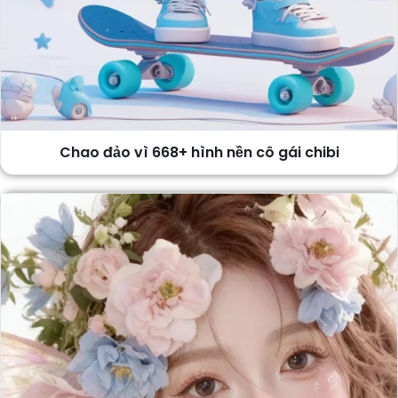
Chao đảo vì 668+ hình nền cô gái chibi