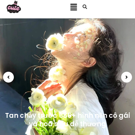
Đổ gục với 369+ ảnh Mã Tiểu Dã cute,
nhỏ bé nhưng kiên cường