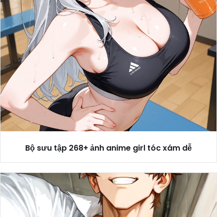
Bộ sưu tập 268+ ảnh anime girl tóc xám dễ