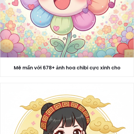
Mê mẩn với 678+ ảnh hoa chibi cực xinh cho