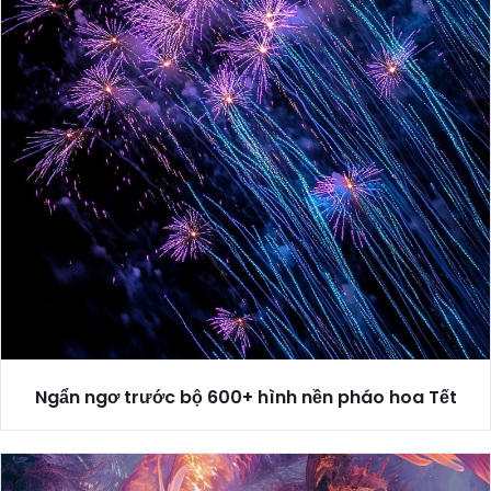
Ngẩn ngơ trước bộ 600+ hình nền pháo hoa Tết