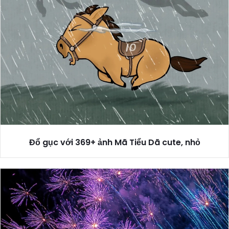
Đổ gục với 369+ ảnh Mã Tiểu Dã cute, nhỏ