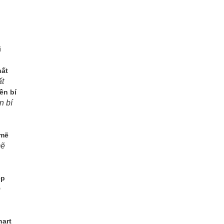
t
n bí
mẽ
p