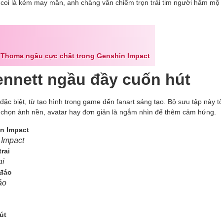
 coi là kém may mắn, anh chàng vẫn chiếm trọn trái tim người hâm mộ
Thoma ngầu cực chất trong Genshin Impact
ennett ngầu đầy cuốn hút
c biệt, từ tạo hình trong game đến fanart sáng tạo. Bộ sưu tập này 
a chọn ảnh nền, avatar hay đơn giản là ngắm nhìn để thêm cảm hứng.
 Impact
ai
áo