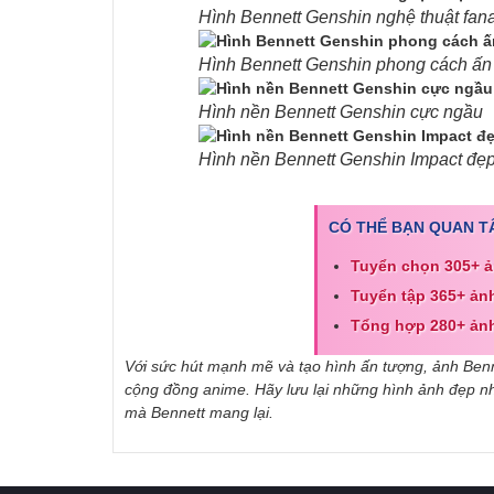
Hình Bennett Genshin nghệ thuật fana
Hình Bennett Genshin phong cách ấn
Hình nền Bennett Genshin cực ngầu
Hình nền Bennett Genshin Impact đẹ
CÓ THỂ BẠN QUAN T
Tuyển chọn 305+ ả
Tuyển tập 365+ ả
Tổng hợp 280+ ảnh
Với sức hút mạnh mẽ và tạo hình ấn tượng, ảnh Benn
cộng đồng anime. Hãy lưu lại những hình ảnh đẹp n
mà Bennett mang lại.