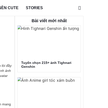
NỀN CUTE
STORIES
Bài viết mới nhất
Tuyển chọn 215+ ảnh Tighnari
 lòi đầy
Genshin
ình ảnh
vatar
ôn mang