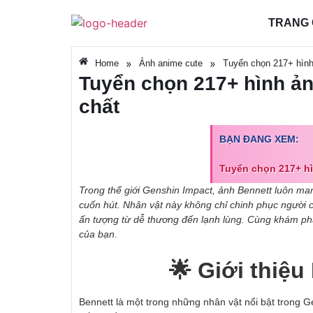
TRANG
»
»
Home
Ảnh anime cute
Tuyển chọn 217+ hình
Tuyển chọn 217+ hình ả
chất
BẠN ĐANG XEM:
Tuyển chọn 217+ h
Trong thế giới Genshin Impact, ảnh Bennett luôn mang
cuốn hút. Nhân vật này không chỉ chinh phục người 
ấn tượng từ dễ thương đến lạnh lùng. Cùng khám phá
của bạn.
🌟 Giới thiệ
Bennett là một trong những nhân vật nổi bật trong G