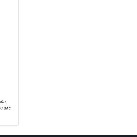
của
àu sắc