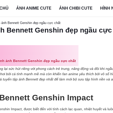
 CHỦ
ẢNH ANIME CUTE
ẢNH CHIBI CUTE
HÌNH 
 ảnh Bennett Genshin đẹp ngầu cực chất
nh Bennett Genshin đẹp ngầu cực
ình ảnh Bennett Genshin đẹp ngầu cực chất
 lại sức hút riêng với phong cách trẻ trung, năng động và đôi khi ngầu
chơi bởi cá tính mạnh mẽ mà còn khiến fan anime yêu thích bởi vô số h
 tuyển tập ảnh Bennett đẹp nhất để làm mới bộ sưu tập hình nền và a
u Bennett Genshin Impact
enshin Impact, được biết đến với tính cách lạc quan, nhiệt huyết và lu