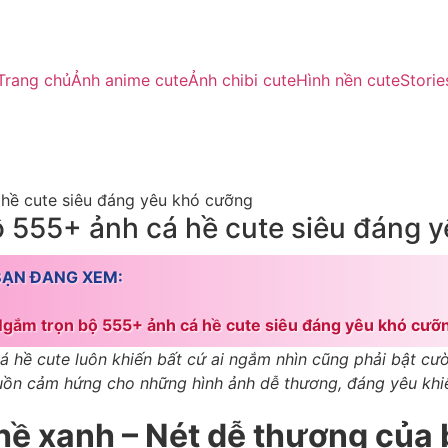
Trang chủ
Ảnh anime cute
Ảnh chibi cute
Hình nền cute
Storie
hề cute siêu đáng yêu khó cưỡng
 555+ ảnh cá hề cute siêu đáng 
BẠN ĐANG XEM:
gắm trọn bộ 555+ ảnh cá hề cute siêu đáng yêu khó cưỡ
 hề cute luôn khiến bất cứ ai ngắm nhìn cũng phải bật cười
guồn cảm hứng cho những hình ảnh dễ thương, đáng yêu khi
hề xanh – Nét dễ thương của 