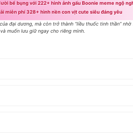
ười bể bụng với 222+ hình ảnh gấu Boonie meme ngộ ng
ải miễn phí 328+ hình nền con vịt cute siêu đáng yêu
của đại dương, mà còn trở thành “liều thuốc tinh thần” nh
 và muốn lưu giữ ngay cho riêng mình.