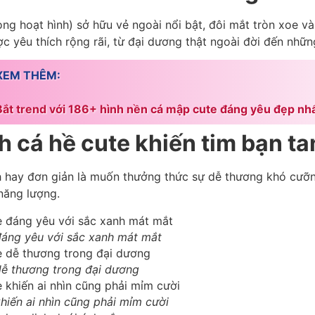
ng hoạt hình) sở hữu vẻ ngoài nổi bật, đôi mắt tròn xoe v
ợc yêu thích rộng rãi, từ đại dương thật ngoài đời đến nhữ
XEM THÊM:
Bắt trend với 186+ hình nền cá mập cute đáng yêu đẹp nh
h cá hề cute khiến tim bạn ta
 hay đơn giản là muốn thưởng thức sự dễ thương khó cưỡn
năng lượng.
đáng yêu với sắc xanh mát mắt
dễ thương trong đại dương
hiến ai nhìn cũng phải mỉm cười