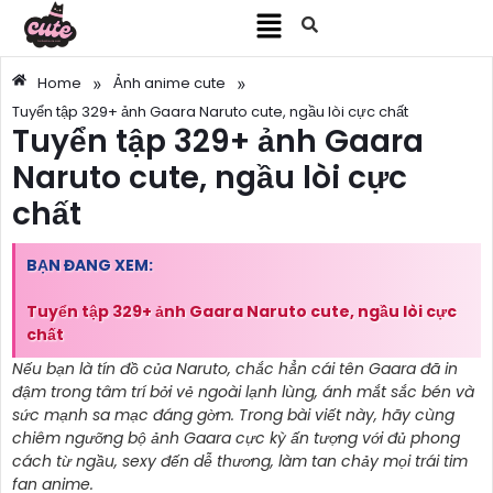
»
»
Home
Ảnh anime cute
Tuyển tập 329+ ảnh Gaara Naruto cute, ngầu lòi cực chất
Tuyển tập 329+ ảnh Gaara
Naruto cute, ngầu lòi cực
chất
BẠN ĐANG XEM:
Tuyển tập 329+ ảnh Gaara Naruto cute, ngầu lòi cực
chất
Nếu bạn là tín đồ của Naruto, chắc hẳn cái tên Gaara đã in
đậm trong tâm trí bởi vẻ ngoài lạnh lùng, ánh mắt sắc bén và
sức mạnh sa mạc đáng gờm. Trong bài viết này, hãy cùng
chiêm ngưỡng bộ ảnh Gaara cực kỳ ấn tượng với đủ phong
cách từ ngầu, sexy đến dễ thương, làm tan chảy mọi trái tim
fan anime.