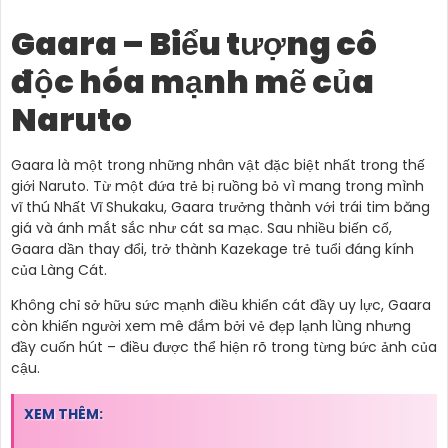
Gaara – Biểu tượng cô
độc hóa mạnh mẽ của
Naruto
Gaara là một trong những nhân vật đặc biệt nhất trong thế
giới Naruto. Từ một đứa trẻ bị ruồng bỏ vì mang trong mình
vĩ thú Nhất Vĩ Shukaku, Gaara trưởng thành với trái tim băng
giá và ánh mắt sắc như cát sa mạc. Sau nhiều biến cố,
Gaara dần thay đổi, trở thành Kazekage trẻ tuổi đáng kính
của Làng Cát.
Không chỉ sở hữu sức mạnh điều khiển cát đầy uy lực, Gaara
còn khiến người xem mê đắm bởi vẻ đẹp lạnh lùng nhưng
đầy cuốn hút – điều được thể hiện rõ trong từng bức ảnh của
cậu.
XEM THÊM: