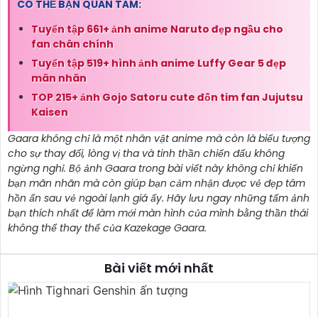
CÓ THỂ BẠN QUAN TÂM:
Tuyển tập 661+ ảnh anime Naruto đẹp ngầu cho
fan chân chính
Tuyển tập 519+ hình ảnh anime Luffy Gear 5 đẹp
mãn nhãn
TOP 215+ ảnh Gojo Satoru cute đốn tim fan Jujutsu
Kaisen
Gaara không chỉ là một nhân vật anime mà còn là biểu tượng
cho sự thay đổi, lòng vị tha và tinh thần chiến đấu không
ngừng nghỉ. Bộ ảnh Gaara trong bài viết này không chỉ khiến
bạn mãn nhãn mà còn giúp bạn cảm nhận được vẻ đẹp tâm
hồn ẩn sau vẻ ngoài lạnh giá ấy. Hãy lưu ngay những tấm ảnh
bạn thích nhất để làm mới màn hình của mình bằng thần thái
không thể thay thế của Kazekage Gaara.
Bài viết mới nhất