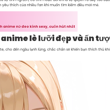
họn yêu thích của nhiều fan khi muốn tìm kiếm điều mới mẻ.
nh anime nữ đeo kính sexy, cuốn hút nhất
 anime lè lưỡi đẹp và ấn tư
ute, cho đến ngầu lạnh lùng, chắc chắn sẽ khiến bạn thích thú k