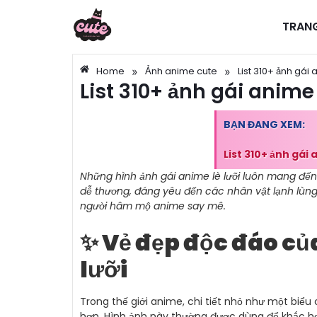
TRAN
»
»
Home
Ảnh anime cute
List 310+ ảnh gái 
List 310+ ảnh gái anime
BẠN ĐANG XEM:
List 310+ ảnh gái 
Những hình ảnh gái anime lè lưỡi luôn mang đế
dễ thương, đáng yêu đến các nhân vật lạnh lùng,
người hâm mộ anime say mê.
✨ Vẻ đẹp độc đáo củ
lưỡi
Trong thế giới anime, chi tiết nhỏ như một biểu
hơn. Hình ảnh này thường được dùng để khắc họa 