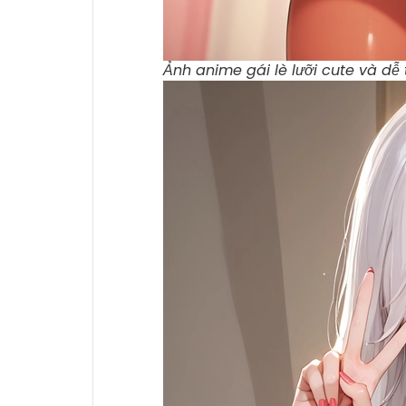
Ảnh anime gái lè lưỡi cute và dễ