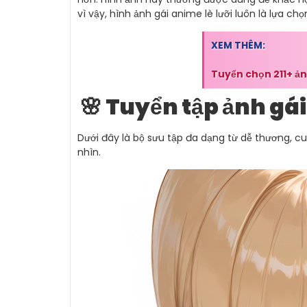
vì vậy, hình ảnh gái anime lè lưỡi luôn là lựa c
XEM THÊM:
Tuyển chọn 211+ ả
🌸 Tuyển tập ảnh gái
Dưới đây là bộ sưu tập đa dạng từ dễ thương, c
nhìn.