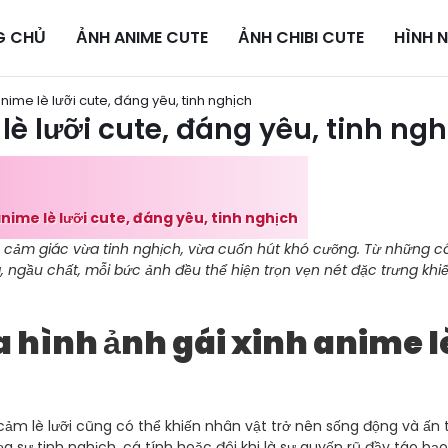
G CHỦ
ẢNH ANIME CUTE
ẢNH CHIBI CUTE
HÌNH 
anime lè lưỡi cute, đáng yêu, tinh nghịch
 lè lưỡi cute, đáng yêu, tinh ng
anime lè lưỡi cute, đáng yêu, tinh nghịch
n cảm giác vừa tinh nghịch, vừa cuốn hút khó cưỡng. Từ những 
 ngầu chất, mỗi bức ảnh đều thể hiện trọn vẹn nét đặc trưng khi
a hình ảnh gái xinh anime l
 cảm lè lưỡi cũng có thể khiến nhân vật trở nên sống động và ấn
sự tinh nghịch, cá tính hoặc đôi khi là sự quyến rũ đầy táo bạo