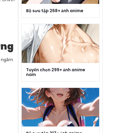
Bộ sưu tập 268+ ảnh anime
ợng
hi ngắm
Tuyển chọn 299+ ảnh anime
nam