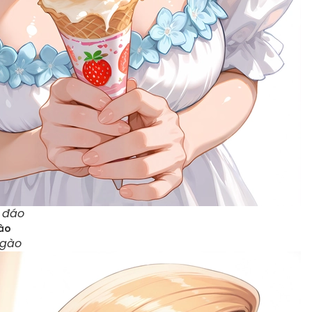
c đáo
ngào