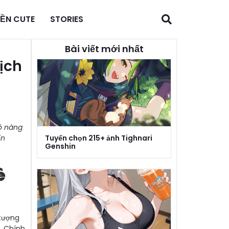
NỀN CUTE
STORIES
Bài viết mới nhất
hịch
cô nàng
Tuyển chọn 215+ ảnh Tighnari
ến
Genshin
è
 tượng
. Chính