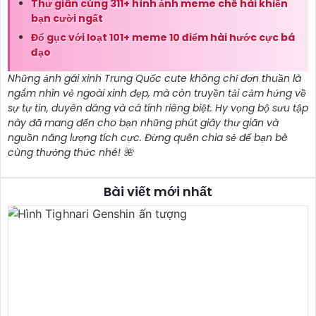
Thư giãn cùng 311+ hình ảnh meme chê hài khiến
bạn cười ngất
Đổ gục với loạt 101+ meme 10 điểm hài hước cực bá
đạo
Những ảnh gái xinh Trung Quốc cute không chỉ đơn thuần là
ngắm nhìn vẻ ngoài xinh đẹp, mà còn truyền tải cảm hứng về
sự tự tin, duyên dáng và cá tính riêng biệt. Hy vọng bộ sưu tập
này đã mang đến cho bạn những phút giây thư giãn và
nguồn năng lượng tích cực. Đừng quên chia sẻ để bạn bè
cùng thưởng thức nhé! 🌺
Bài viết mới nhất