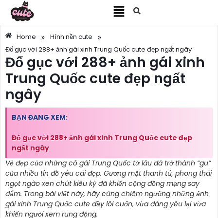
»
»
Home
Hình nền cute
Đổ gục với 288+ ảnh gái xinh Trung Quốc cute đẹp ngất ngây
Đổ gục với 288+ ảnh gái xinh
Trung Quốc cute đẹp ngất
ngây
BẠN ĐANG XEM:
Đổ gục với 288+ ảnh gái xinh Trung Quốc cute đẹp
ngất ngây
Vẻ đẹp của những cô gái Trung Quốc từ lâu đã trở thành “gu”
của nhiều tín đồ yêu cái đẹp. Gương mặt thanh tú, phong thái
ngọt ngào xen chút kiêu kỳ đã khiến cộng đồng mạng say
đắm. Trong bài viết này, hãy cùng chiêm ngưỡng những ảnh
gái xinh Trung Quốc cute đầy lôi cuốn, vừa đáng yêu lại vừa
khiến người xem rung động.