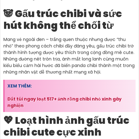
🐼 Gấu trúc chibi và sức
hút không thể chối từ
Mang vẻ ngoài đen – trắng quen thuộc nhưng được “thu
nhỏ” theo phong cách chibi đầy đáng yêu, gấu trúc chibi trở
thành hình tượng được yêu thích trong cộng đồng mê cute.
Những đường nét tròn trịa, ánh mắt long lanh cùng muôn
kiểu biểu cảm hài hước đã biến panda chibi thành một trong
những nhân vật dễ thương nhất mạng xã hội.
XEM THÊM:
Dắt túi ngay loạt 517+ ảnh rồng chibi nhỏ xinh gây
nghiện
💖 Loạt hình ảnh gấu trúc
chibi cute cực xinh