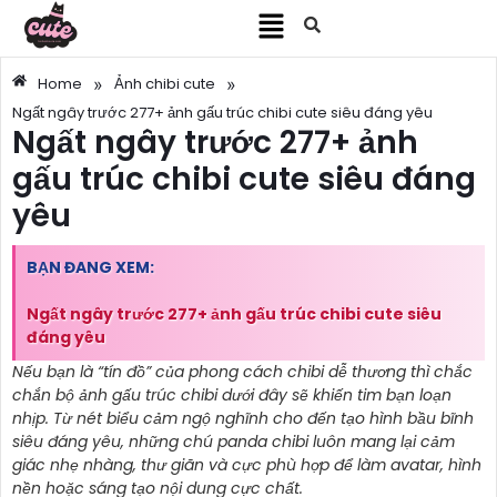
»
»
Home
Ảnh chibi cute
Ngất ngây trước 277+ ảnh gấu trúc chibi cute siêu đáng yêu
Ngất ngây trước 277+ ảnh
gấu trúc chibi cute siêu đáng
yêu
BẠN ĐANG XEM:
Ngất ngây trước 277+ ảnh gấu trúc chibi cute siêu
đáng yêu
Nếu bạn là “tín đồ” của phong cách chibi dễ thương thì chắc
chắn bộ ảnh gấu trúc chibi dưới đây sẽ khiến tim bạn loạn
nhịp. Từ nét biểu cảm ngộ nghĩnh cho đến tạo hình bầu bĩnh
siêu đáng yêu, những chú panda chibi luôn mang lại cảm
giác nhẹ nhàng, thư giãn và cực phù hợp để làm avatar, hình
nền hoặc sáng tạo nội dung cực chất.