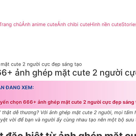
Trang chủ
Ảnh anime cute
Ảnh chibi cute
Hình nền cute
Storie
mặt cute 2 người cực đẹp sáng tạo
6+ ảnh ghép mặt cute 2 người cự
ẠN ĐANG XEM:
yển chọn 666+ ảnh ghép mặt cute 2 người cực đẹp sáng 
thật dễ thương? Với ảnh ghép mặt cute 2 người, mọi tấm h
tuyệt vời để bạn và người ấy cùng nhau tạo nên một bộ sưu 
t đặc biệt từ ảnh ghép mặt cu