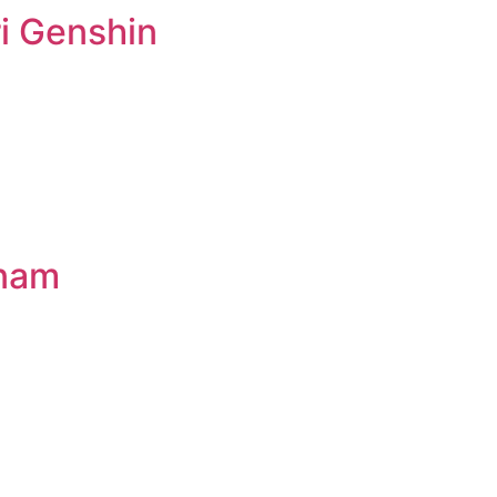
i Genshin
 nam