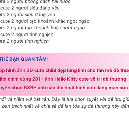
te 2 người phong cách hài hước
te 2 người siêu đáng yêu
te 2 người tạo khoảnh khắc ngọt ngào
te 2 người tinh nghịch
THỂ BẠN QUAN TÂM:
op hình ảnh 3D cute chibi đẹp lung linh cho fan mê dễ th
ắm chìm cùng 281+ ảnh Hello Kitty cute vô tri dễ thương
uyển chọn 686+ ảnh cặp đôi hoạt hình cute lãng mạn cực
i và niềm vui bất tận. Đây là lựa chọn tuyệt vời để lưu gi
à bạn thích nhất và chia sẻ để lan tỏa sự dễ thương này đế