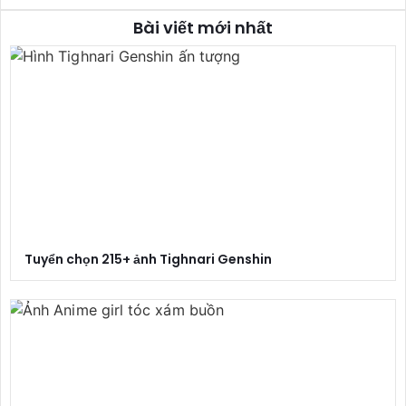
Bài viết mới nhất
Tuyển chọn 215+ ảnh Tighnari Genshin