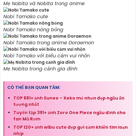
Mẹ Nobita và Nobita trong anime
Nobi Tamako cute
Nobi Tamako nóng bỏng
Nobi Tamako trong anime Doraemon
Nobi Tamako với biểu cảm vui nhộn
Mẹ Nobita trong cảnh gia đình
CÓ THỂ BẠN QUAN TÂM:
TOP 661+ ảnh Suneo – Xeko mỏ nhọn đẹp ngầu ấn
tượng nhất
Tuyển tập 391+ ảnh Zoro One Piece ngầu đỉnh cho
fan Mũ Rơm
TOP 120+ ảnh wibu cute đẹp gợi cảm khiến tim loạn
nhịp