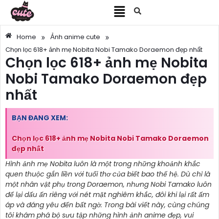
»
»
Home
Ảnh anime cute
Chọn lọc 618+ ảnh mẹ Nobita Nobi Tamako Doraemon đẹp nhất
Chọn lọc 618+ ảnh mẹ Nobita
Nobi Tamako Doraemon đẹp
nhất
BẠN ĐANG XEM:
Chọn lọc 618+ ảnh mẹ Nobita Nobi Tamako Doraemon
đẹp nhất
Hình ảnh mẹ Nobita luôn là một trong những khoảnh khắc
quen thuộc gắn liền với tuổi thơ của biết bao thế hệ. Dù chỉ là
một nhân vật phụ trong Doraemon, nhưng Nobi Tamako luôn
để lại dấu ấn riêng với nét mặt nghiêm khắc, đôi khi lại rất ấm
áp và đáng yêu đến bất ngờ. Trong bài viết này, cùng chúng
tôi khám phá bộ sưu tập những hình ảnh anime đẹp, vui