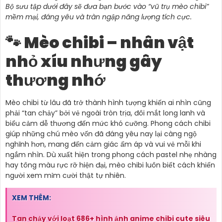
Bộ sưu tập dưới đây sẽ đưa bạn bước vào “vũ trụ mèo chibi”
mềm mại, đáng yêu và tràn ngập năng lượng tích cực.
🐾 Mèo chibi – nhân vật
nhỏ xíu nhưng gây
thương nhớ
Mèo chibi từ lâu đã trở thành hình tượng khiến ai nhìn cũng
phải “tan chảy” bởi vẻ ngoài tròn trịa, đôi mắt long lanh và
biểu cảm dễ thương đến mức khó cưỡng. Phong cách chibi
giúp những chú mèo vốn đã đáng yêu nay lại càng ngộ
nghĩnh hơn, mang đến cảm giác ấm áp và vui vẻ mỗi khi
ngắm nhìn. Dù xuất hiện trong phong cách pastel nhẹ nhàng
hay tông màu rực rỡ hiện đại, mèo chibi luôn biết cách khiến
người xem mỉm cười thật tự nhiên.
XEM THÊM:
Tan chảy với loạt 686+ hình ảnh anime chibi cute siêu