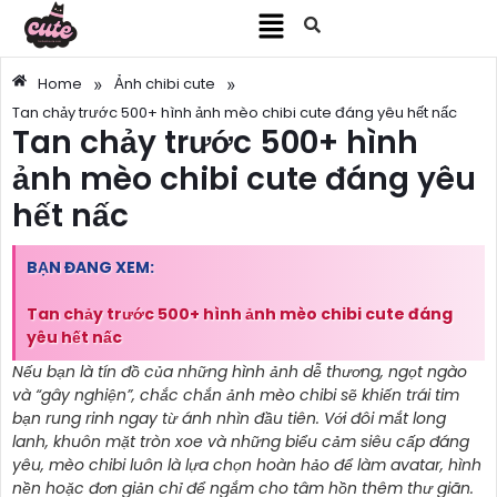
»
»
Home
Ảnh chibi cute
Tan chảy trước 500+ hình ảnh mèo chibi cute đáng yêu hết nấc
Tan chảy trước 500+ hình
ảnh mèo chibi cute đáng yêu
hết nấc
BẠN ĐANG XEM:
Tan chảy trước 500+ hình ảnh mèo chibi cute đáng
yêu hết nấc
Nếu bạn là tín đồ của những hình ảnh dễ thương, ngọt ngào
và “gây nghiện”, chắc chắn ảnh mèo chibi sẽ khiến trái tim
bạn rung rinh ngay từ ánh nhìn đầu tiên. Với đôi mắt long
lanh, khuôn mặt tròn xoe và những biểu cảm siêu cấp đáng
yêu, mèo chibi luôn là lựa chọn hoàn hảo để làm avatar, hình
nền hoặc đơn giản chỉ để ngắm cho tâm hồn thêm thư giãn.