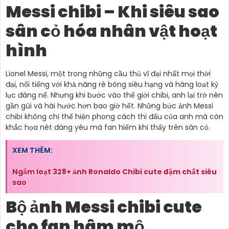
Messi chibi – Khi siêu sao
sân cỏ hóa nhân vật hoạt
hình
Lionel Messi, một trong những cầu thủ vĩ đại nhất mọi thời
đại, nổi tiếng với khả năng rê bóng siêu hạng và hàng loạt kỷ
lục đáng nể. Nhưng khi bước vào thế giới chibi, anh lại trở nên
gần gũi và hài hước hơn bao giờ hết. Những bức ảnh Messi
chibi không chỉ thể hiện phong cách thi đấu của anh mà còn
khắc họa nét đáng yêu mà fan hiếm khi thấy trên sân cỏ.
XEM THÊM:
Ngắm loạt 328+ ảnh Ronaldo Chibi cute đậm chất siêu
sao
Bộ ảnh Messi chibi cute
cho fan hâm mộ