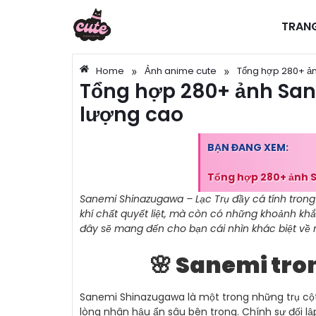
TRAN
»
»
Home
Ảnh anime cute
Tổng hợp 280+ ản
Tổng hợp 280+ ảnh San
lượng cao
BẠN ĐANG XEM:
Tổng hợp 280+ ảnh S
Sanemi Shinazugawa – Lạc Trụ đầy cá tính tron
khí chất quyết liệt, mà còn có những khoảnh kh
đây sẽ mang đến cho bạn cái nhìn khác biệt về
🌸 Sanemi tro
Sanemi Shinazugawa là một trong những trụ cột 
lòng nhân hậu ẩn sâu bên trong. Chính sự đối l