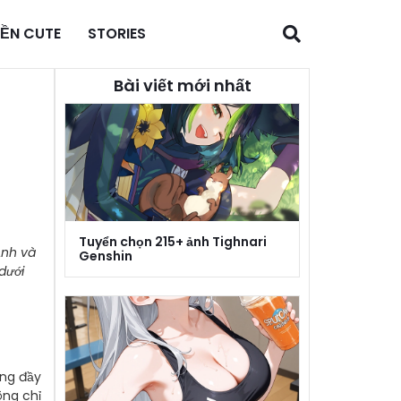
NỀN CUTE
STORIES
Bài viết mới nhất
Tuyển chọn 215+ ảnh Tighnari
ạnh và
Genshin
dưới
ưng đầy
ông chỉ