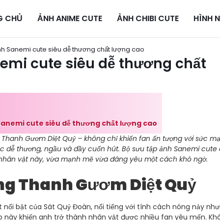
G CHỦ
ẢNH ANIME CUTE
ẢNH CHIBI CUTE
HÌNH 
h Sanemi cute siêu dễ thương chất lượng cao
emi cute siêu dễ thương chất
anemi cute siêu dễ thương chất lượng cao
g Thanh Gươm Diệt Quỷ – không chỉ khiến fan ấn tượng với sức m
ắc dễ thương, ngầu và đầy cuốn hút. Bộ sưu tập ảnh Sanemi cute 
 nhân vật này, vừa mạnh mẽ vừa đáng yêu một cách khó ngờ.
ng Thanh Gươm Diệt Quỷ
nổi bật của Sát Quỷ Đoàn, nổi tiếng với tính cách nóng nảy nh
ập này khiến anh trở thành nhân vật được nhiều fan yêu mến. Kh