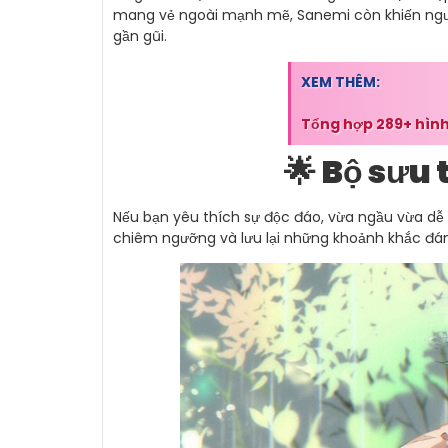
mang vẻ ngoài mạnh mẽ, Sanemi còn khiến ngườ
gần gũi.
XEM THÊM:
Tổng hợp 289+ hình
🌟 Bộ sưu
Nếu bạn yêu thích sự độc đáo, vừa ngầu vừa dễ
chiêm ngưỡng và lưu lại những khoảnh khắc đá