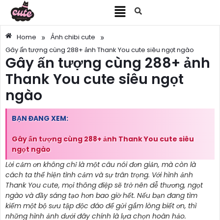
»
»
Home
Ảnh chibi cute
Gây ấn tượng cùng 288+ ảnh Thank You cute siêu ngọt ngào
Gây ấn tượng cùng 288+ ảnh
Thank You cute siêu ngọt
ngào
BẠN ĐANG XEM:
Gây ấn tượng cùng 288+ ảnh Thank You cute siêu
ngọt ngào
Lời cảm ơn không chỉ là một câu nói đơn giản, mà còn là
cách ta thể hiện tình cảm và sự trân trọng. Với hình ảnh
Thank You cute, mọi thông điệp sẽ trở nên dễ thương, ngọt
ngào và đầy sáng tạo hơn bao giờ hết. Nếu bạn đang tìm
kiếm một bộ sưu tập độc đáo để gửi gắm lòng biết ơn, thì
những hình ảnh dưới đây chính là lựa chọn hoàn hảo.