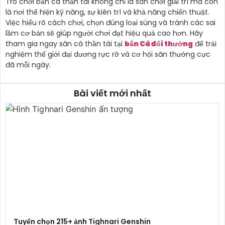
Trò chơi bắn cá thần tài không chỉ là sân chơi giải trí mà còn
là nơi thể hiện kỹ năng, sự kiên trì và khả năng chiến thuật.
Việc hiểu rõ cách chơi, chọn đúng loại súng và tránh các sai
lầm cơ bản sẽ giúp người chơi đạt hiệu quả cao hơn. Hãy
tham gia ngay săn cá thần tài tại
bắn Cá đổi thưởng
để trải
nghiệm thế giới đại dương rực rỡ và cơ hội săn thưởng cực
đã mỗi ngày.
Bài viết mới nhất
Tuyển chọn 215+ ảnh Tighnari Genshin