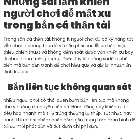
Những sai lầm khiến
người chơi dễ mất xu
trong bắn cá thần tài
Trong săn cá thần tài, không ít người chơi dù có kỹ năng tốt
vẫn nhanh chóng thua lỗ vì mắc phải các lỗi cơ bản. Việc
thiếu chiến thuật và không kiểm soát được vốn khiến xu bay
đi nhanh hơn tưởng tượng. Dưới đây là những sai lầm phổ
biến mà bạn cần tránh để chơi hiệu quả và giữ lợi nhuận ổn
định lâu dài.
Bắn liên tục không quan sát
Nhiều người chơi có thói quen bấm bắn liên tục mà không
chú ý hướng di chuyển của cá. Hành động này khiến xu bị
tiêu hao nhanh mà tỉ lệ trúng thưởng lại thấp. Tốt nhất, hãy
canh khi cá bơi chậm hoặc nằm gần trung tâm màn hình để
tối ưu mỗi phát bắn và tiết kiệm chi phí đạn.