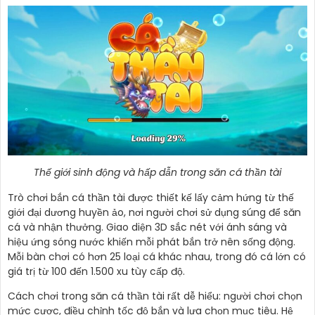
Thế giới sinh động và hấp dẫn trong săn cá thần tài
Trò chơi bắn cá thần tài được thiết kế lấy cảm hứng từ thế
giới đại dương huyền ảo, nơi người chơi sử dụng súng để săn
cá và nhận thưởng. Giao diện 3D sắc nét với ánh sáng và
hiệu ứng sóng nước khiến mỗi phát bắn trở nên sống động.
Mỗi bàn chơi có hơn 25 loại cá khác nhau, trong đó cá lớn có
giá trị từ 100 đến 1.500 xu tùy cấp độ.
Cách chơi trong săn cá thần tài rất dễ hiểu: người chơi chọn
mức cược, điều chỉnh tốc độ bắn và lựa chọn mục tiêu. Hệ