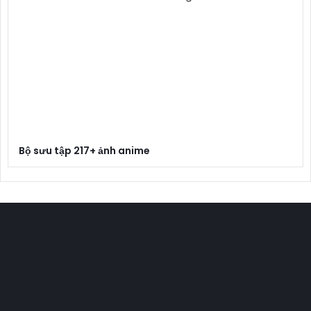
Bộ sưu tập 217+ ảnh anime