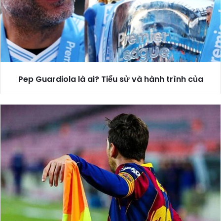
Pep Guardiola là ai? Tiểu sử và hành trình của