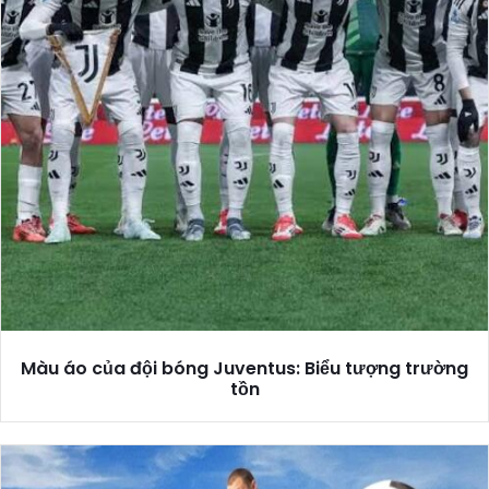
Màu áo của đội bóng Juventus: Biểu tượng trường
tồn