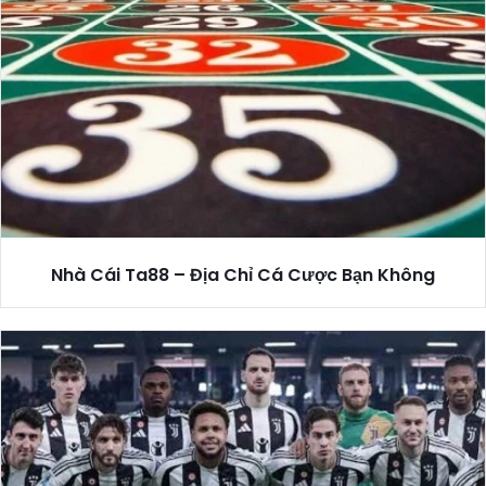
Nhà Cái Ta88 – Địa Chỉ Cá Cược Bạn Không