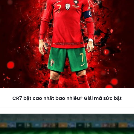
CR7 bật cao nhất bao nhiêu? Giải mã sức bật