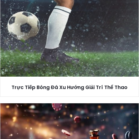
Trực Tiếp Bóng Đá Xu Hướng Giải Trí Thể Thao