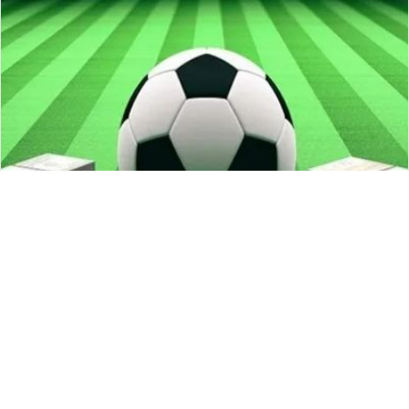
Thể thao Vip66 – Nơi hội tụ những kèo đấu