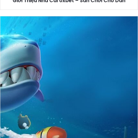
Giới Thiệu Nhà Cái oxbet – Sân Chơi Cho Dân