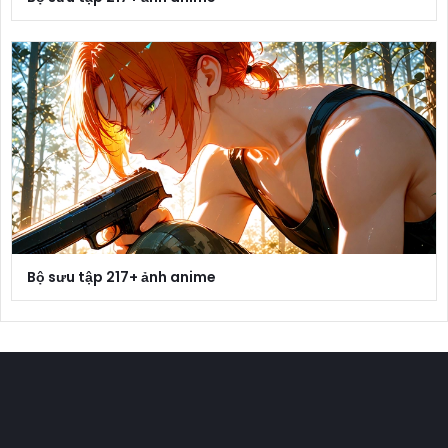
Bộ sưu tập 217+ ảnh anime