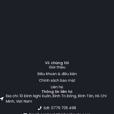
Về chúng tôi
Giới thiệu
Điều khoản & điều kiện
Chính sách bảo mật
Liên hệ
Thông tin liên hệ
Địa chỉ: 10 Đình Nghi Xuân, Bình Trị Đông, Bình Tân, Hồ Chí
Minh, Việt Nam
Sđt: 0779 705 498