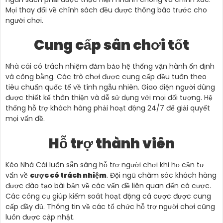
Mọi thay đổi về chính sách đều được thông báo trước cho
người chơi.
Cung cấp sân chơi tốt
Nhà cái có trách nhiệm đảm bảo hệ thống vận hành ổn định
và công bằng. Các trò chơi được cung cấp đều tuân theo
tiêu chuẩn quốc tế về tính ngẫu nhiên. Giao diện người dùng
được thiết kế thân thiện và dễ sử dụng với mọi đối tượng. Hệ
thống hỗ trợ khách hàng phải hoạt động 24/7 để giải quyết
mọi vấn đề.
Hỗ trợ thành viên
Kèo Nhà Cái luôn sẵn sàng hỗ trợ người chơi khi họ cần tư
vấn về
cược có trách nhiệm
. Đội ngũ chăm sóc khách hàng
được đào tạo bài bản về các vấn đề liên quan đến cá cược.
Các công cụ giúp kiểm soát hoạt động cá cược được cung
cấp đầy đủ. Thông tin về các tổ chức hỗ trợ người chơi cũng
luôn được cập nhật.