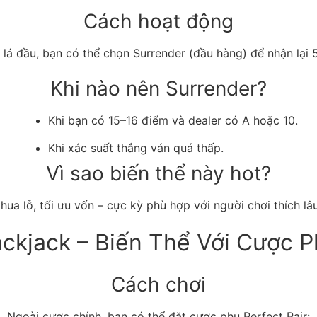
Cách hoạt động
2 lá đầu, bạn có thể chọn Surrender (đầu hàng) để nhận lại 
Khi nào nên Surrender?
Khi bạn có 15–16 điểm và dealer có A hoặc 10.
Khi xác suất thắng ván quá thấp.
Vì sao biến thể này hot?
hua lỗ, tối ưu vốn – cực kỳ phù hợp với người chơi thích lâu
lackjack – Biến Thể Với Cược 
Cách chơi
Ngoài cược chính, bạn có thể đặt cược phụ Perfect Pair: