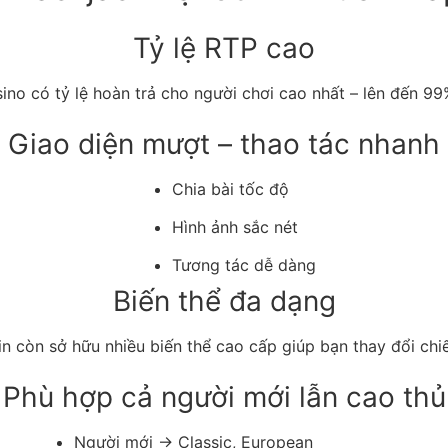
Tỷ lệ RTP cao
no có tỷ lệ hoàn trả cho người chơi cao nhất – lên đến 99
Giao diện mượt – thao tác nhanh
Chia bài tốc độ
Hình ảnh sắc nét
Tương tác dễ dàng
Biến thể đa dạng
n còn sở hữu nhiều biến thể cao cấp giúp bạn thay đổi chi
Phù hợp cả người mới lẫn cao thủ
Người mới → Classic, European