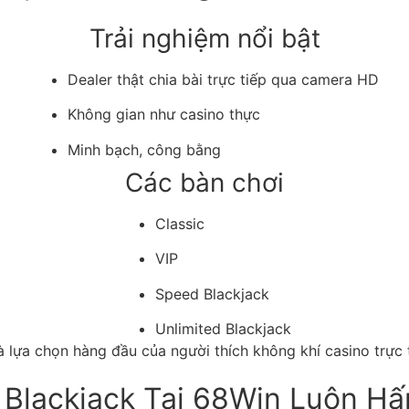
Trải nghiệm nổi bật
Dealer thật chia bài trực tiếp qua camera HD
Không gian như casino thực
Minh bạch, công bằng
Các bàn chơi
Classic
VIP
Speed Blackjack
Unlimited Blackjack
à lựa chọn hàng đầu của người thích không khí casino trực 
 Blackjack Tại 68Win Luôn H