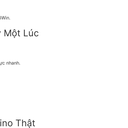
8Win.
y Một Lúc
cực nhanh.
ino Thật