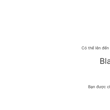
Có thể lên đến 
Bl
Bạn được ch