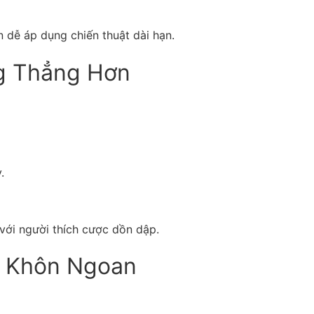
n dễ áp dụng chiến thuật dài hạn.
ng Thẳng Hơn
.
với người thích cược dồn dập.
g Khôn Ngoan