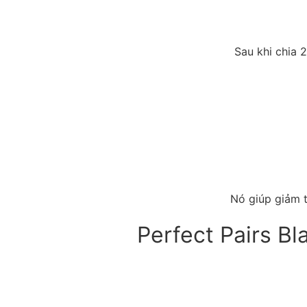
Sau khi chia 
Nó giúp giảm t
Perfect Pairs B