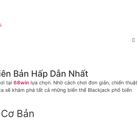
s
hiên Bản Hấp Dẫn Nhất
ơi tại
68win
lựa chọn. Nhờ cách chơi đơn giản, chiến thuật
 ta sẽ khám phá tất cả những biến thể Blackjack phổ biến
 Cơ Bản