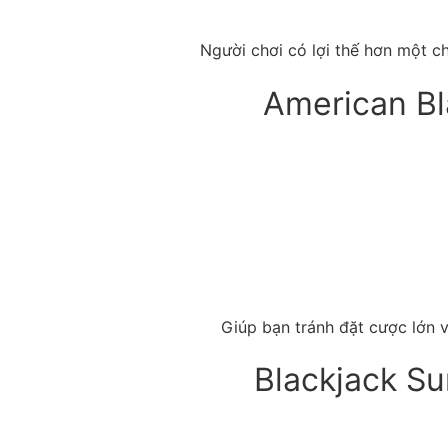
Người chơi có lợi thế hơn một ch
American Bl
Giúp bạn tránh đặt cược lớn 
Blackjack S