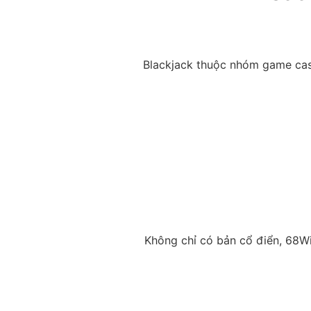
Blackjack thuộc nhóm game casi
Không chỉ có bản cổ điển, 68Wi