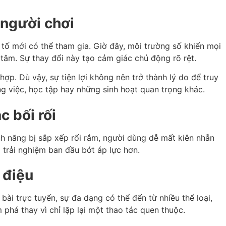
 người chơi
u tố mới có thể tham gia. Giờ đây, môi trường số khiến mọi
n tâm. Sự thay đổi này tạo cảm giác chủ động rõ rệt.
p. Dù vậy, sự tiện lợi không nên trở thành lý do để truy
ng việc, học tập hay những sinh hoạt quan trọng khác.
 bối rối
nh năng bị sắp xếp rối rắm, người dùng dễ mất kiên nhẫn
p trải nghiệm ban đầu bớt áp lực hơn.
 điệu
bài trực tuyến, sự đa dạng có thể đến từ nhiều thể loại,
phá thay vì chỉ lặp lại một thao tác quen thuộc.