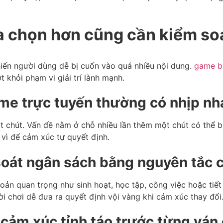
a chọn hơn cũng cần kiểm soá
iến người dùng dễ bị cuốn vào quá nhiều nội dung.
game bà
 khỏi phạm vi giải trí lành mạnh.
me trực tuyến thường có nhịp nh
t chút. Vấn đề nằm ở chỗ nhiều lần thêm một chút có thể bi
 vì để cảm xúc tự quyết định.
oát ngân sách bằng nguyên tắc 
oản quan trọng như sinh hoạt, học tập, công việc hoặc tiết
ời chơi dễ đưa ra quyết định vội vàng khi cảm xúc thay đổi
cảm xúc tỉnh táo trước từng ván 