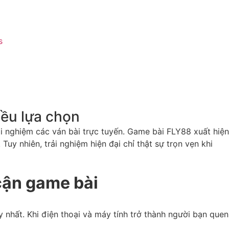
s
iều lựa chọn
rải nghiệm các ván bài trực tuyến. Game bài FLY88 xuất hiện
uy nhiên, trải nghiệm hiện đại chỉ thật sự trọn vẹn khi
 cận game bài
 nhất. Khi điện thoại và máy tính trở thành người bạn quen