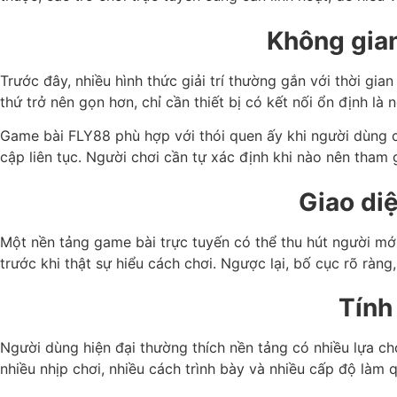
Không gian
Trước đây, nhiều hình thức giải trí thường gắn với thời gi
thứ trở nên gọn hơn, chỉ cần thiết bị có kết nối ổn định là
Game bài FLY88 phù hợp với thói quen ấy khi người dùng có
cập liên tục. Người chơi cần tự xác định khi nào nên tham 
Giao di
Một nền tảng game bài trực tuyến có thể thu hút người mớ
trước khi thật sự hiểu cách chơi. Ngược lại, bố cục rõ ràn
Tính
Người dùng hiện đại thường thích nền tảng có nhiều lựa chọn
nhiều nhịp chơi, nhiều cách trình bày và nhiều cấp độ làm 