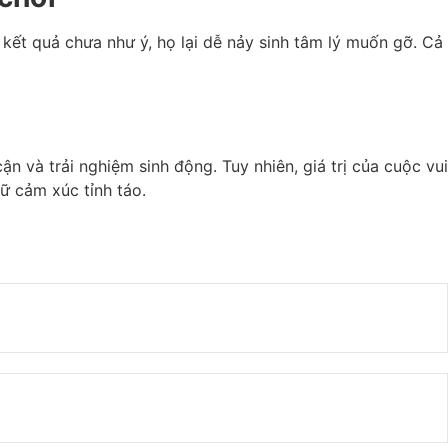
 kết quả chưa như ý, họ lại dễ nảy sinh tâm lý muốn gỡ. Cả
ận và trải nghiệm sinh động. Tuy nhiên, giá trị của cuộc vui
ữ cảm xúc tỉnh táo.