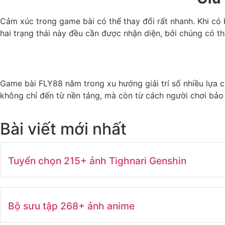
Cảm xúc trong game bài có thể thay đổi rất nhanh. Khi có k
hai trạng thái này đều cần được nhận diện, bởi chúng có th
Game bài FLY88 nằm trong xu hướng giải trí số nhiều lựa chọ
không chỉ đến từ nền tảng, mà còn từ cách người chơi bảo m
Bài viết mới nhất
Tuyển chọn 215+ ảnh Tighnari Genshin
Bộ sưu tập 268+ ảnh anime