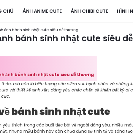
G CHỦ
ẢNH ANIME CUTE
ẢNH CHIBI CUTE
HÌNH 
h ảnh bánh sinh nhật cute siêu dễ thương
nh bánh sinh nhật cute siêu dễ
nh ảnh bánh sinh nhật cute siêu dễ thương
g thức, mà còn là biểu tượng của niềm vui, hạnh phúc và những 
te với thiết kế xinh xắn, đáng yêu chắc chắn sẽ khiến bất kỳ ai 
 cực.
u về bánh sinh nhật cute
n yêu thích trong các buổi tiệc bởi vẻ ngoài đáng yêu, nhiều mà
 mắt, những mẫu bánh này còn chứa đựng sự tinh tế và sáng tạo,