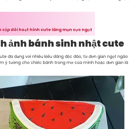
 cặp đôi hoạt hình cute lãng mạn cực ngọt
nh ảnh bánh sinh nhật cute
cute đa dạng với nhiều kiểu dáng độc đáo, từ đơn giản ngọt ngào
ìm ý tưởng cho chiếc bánh trong mơ của mình hoặc đơn giản là l