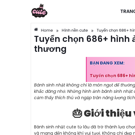
TRAN
»
»
Home
Hình nền cute
Tuyển chọn 686+ hìn
Tuyển chọn 686+ hình ả
thương
BẠN ĐANG XEM:
Tuyển chọn 686+ hì
Bánh sinh nhật không chỉ là món ngọt để thưởn
khắc đáng nhớ. Những hình ảnh bánh sinh nhật cu
cảm thấy thích thú và ngập tràn năng lượng tích
🎂 Giới thiệ
Bánh sinh nhật cute từ lâu đã trở thành lựa chọ
và mang đến không khí vui tươi. Không chỉ đẹp