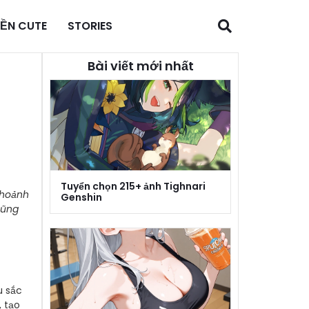
NỀN CUTE
STORIES
Bài viết mới nhất
Tuyển chọn 215+ ảnh Tighnari
khoảnh
Genshin
cũng
u sắc
 tạo