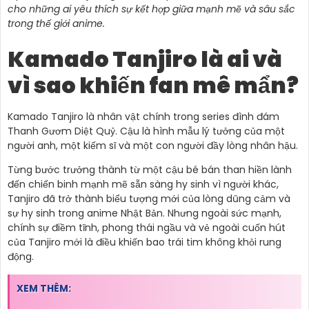
cho những ai yêu thích sự kết hợp giữa mạnh mẽ và sâu sắc
trong thế giới anime.
Kamado Tanjiro là ai và
vì sao khiến fan mê mẩn?
Kamado Tanjiro là nhân vật chính trong series đình đám
Thanh Gươm Diệt Quỷ. Cậu là hình mẫu lý tưởng của một
người anh, một kiếm sĩ và một con người đầy lòng nhân hậu.
Từng bước trưởng thành từ một cậu bé bán than hiền lành
đến chiến binh mạnh mẽ sẵn sàng hy sinh vì người khác,
Tanjiro đã trở thành biểu tượng mới của lòng dũng cảm và
sự hy sinh trong anime Nhật Bản. Nhưng ngoài sức mạnh,
chính sự điềm tĩnh, phong thái ngầu và vẻ ngoài cuốn hút
của Tanjiro mới là điều khiến bao trái tim không khỏi rung
động.
XEM THÊM: