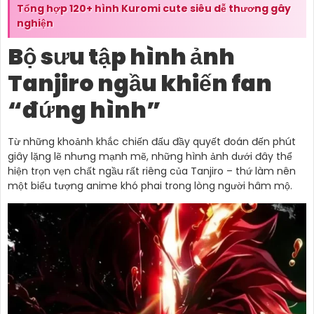
Tổng hợp 120+ hình Kuromi cute siêu dễ thương gây
nghiện
Bộ sưu tập hình ảnh
Tanjiro ngầu khiến fan
“đứng hình”
Từ những khoảnh khắc chiến đấu đầy quyết đoán đến phút
giây lặng lẽ nhưng mạnh mẽ, những hình ảnh dưới đây thể
hiện trọn vẹn chất ngầu rất riêng của Tanjiro – thứ làm nên
một biểu tượng anime khó phai trong lòng người hâm mộ.