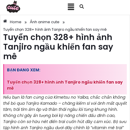
»
»
Home
Ảnh anime cute
Tuyển chọn 328+ hình ảnh Tanjiro ngầu khiến fan say mê
Tuyển chọn 328+ hình ảnh
Tanjiro ngầu khiến fan say
mê
BẠN ĐANG XEM:
Tuyển chọn 328+ hình ảnh Tanjiro ngầu khiến fan say
mê
Nếu bạn là fan cứng của Kimetsu no Yaiba, chắc chắn không
thể bỏ qua Tanjiro Kamado – chàng kiếm sĩ với ánh mắt quyết
tâm, trái tim ấm áp và thần thái ngầu lòi từng khung hình.
Không chỉ gây ấn tượng bởi kỹ năng chiến đấu đỉnh cao,
Tanjiro còn sở hữu nét điển trai cuốn hút đầy cảm xúc. Bộ sưu
tập hình ảnh Tanjiro ngầu dưới đây chính là “vitamin mê trai”