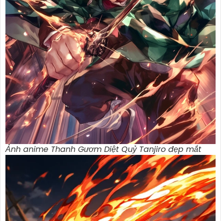
Ảnh anime Thanh Gươm Diệt Quỷ Tanjiro đẹp mắt