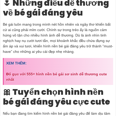
🌷 Những điều dễ thương
về bé gái đáng yêu
Bé gái luôn mang trong mình nét hồn nhiên và ngây thơ khiến bất
cứ ai cũng phải mỉm cười. Chính sự trong trẻo ấy là nguồn cảm
hứng vô tận cho nhiều hình ảnh dễ thương. Dù là ánh nhìn tinh
nghịch hay nụ cười tươi tắn, mọi khoảnh khắc đều chứa đựng sự
ấm áp và vui tươi, khiến hình nền bé gái đáng yêu trở thành “must-
have” cho những ai yêu cái đẹp nhẹ nhàng.
XEM THÊM:
Đổ gục với 555+ hình nền bé gái sơ sinh dễ thương cute
nhất
🎀 Tuyển chọn hình nền
bé gái đáng yêu cực cute
Nếu bạn đang tìm kiếm hình nền bé gái đáng yêu để làm dịu tâm