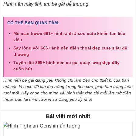
Hình nền máy tính em bé gái dễ thương
CÓ THỂ BẠN QUAN TÂM:
Mê mẩn trước 681+ hình ảnh Jisoo cute khiến fan liêu
xiêu
Say lòng với 666+ ảnh nền điện thoại đẹp cute siêu dễ
thương
Tuyển tập 399+ hình nền cô gái quay lưng đẹp đầy
cuốn hút
Hình nền bé gái đáng yêu không chỉ làm đẹp cho thiết bị của bạn
mà còn là cách để lan tỏa năng lượng tích cực, giúp tâm trạng luôn
tươi mới. Hãy chọn cho mình vài hình thật xinh để mỗi lần mở điện
thoại, bạn lại mỉm cười vì sự đáng yêu ấy nhé!
Bài viết mới nhất