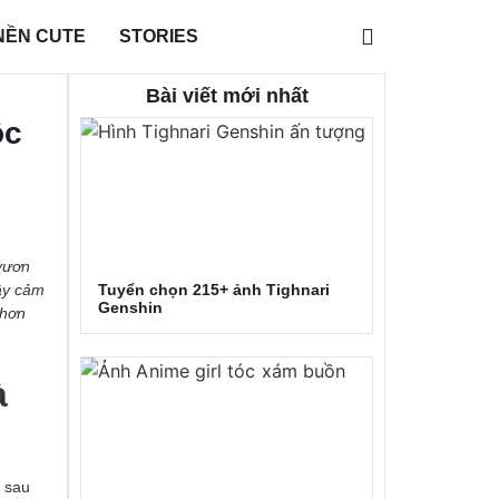
NỀN CUTE
STORIES
Bài viết mới nhất
ộc
vươn
Tuyển chọn 215+ ảnh Tighnari
ầy cảm
Genshin
 hơn
à
ỡ sau