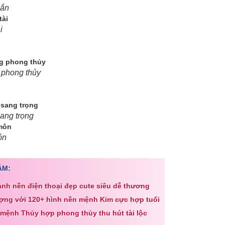
mắn
i
 phong thủy
ang trọng
ôn
ÂM:
ảnh nền điện thoại đẹp cute siêu dễ thương
ợng với 120+ hình nền mệnh Kim cực hợp tuổi
 mệnh Thủy hợp phong thủy thu hút tài lộc