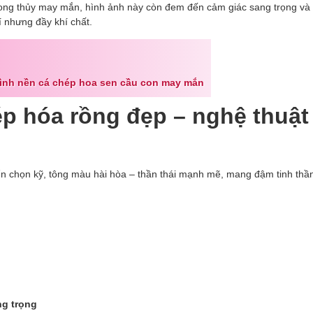
hong thủy may mắn, hình ảnh này còn đem đến cảm giác sang trọng v
í nhưng đầy khí chất.
hình nền cá chép hoa sen cầu con may mắn
ép hóa rồng đẹp – nghệ thuật
ển chọn kỹ, tông màu hài hòa – thần thái mạnh mẽ, mang đậm tinh thầ