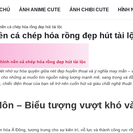
 CHỦ
ẢNH ANIME CUTE
ẢNH CHIBI CUTE
HÌNH 
nền cá chép hóa rồng đẹp hút tài lộc
ền cá chép hóa rồng đẹp hút tài l
 hình nền cá chép hóa rồng đẹp hút tài lộc
iệt nhờ sự hòa quyện giữa nét đẹp huyền thoại và ý nghĩa may mắn – 
hợp cho những ai muốn tìm nguồn năng lượng mạnh mẽ, sang trọng và đ
chiếc điện thoại của bạn sẽ trở nên cuốn hút và giàu chất nghệ thuật
Môn – Biểu tượng vượt khó v
 hóa Á Đông, tượng trưng cho sự kiên trì, nỗ lực và thành công rực r