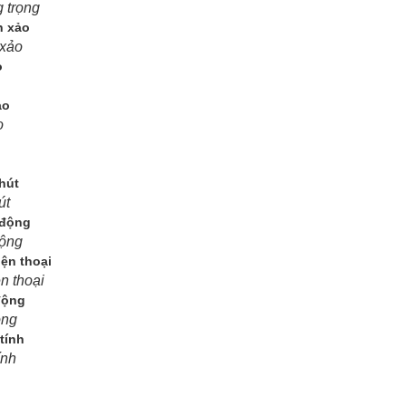
 trọng
 xảo
o
út
động
n thoại
ộng
ính