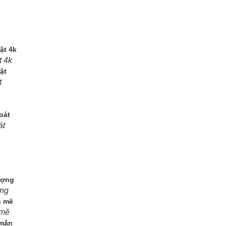
t 4k
t
át
ợng
 mẽ