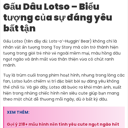
Gấu Dâu Lotso – Biểu
tượng của sự đáng yêu
bất tận
Gấu Lotso (tên đầy đủ: Lots-o’-Huggin’ Bear) không chỉ là
nhân vật ấn tượng trong Toy Story mà còn trở thành hiện
tượng trong giới trẻ nhờ vẻ ngoài mềm mại, màu hồng dâu
ngọt ngào và ánh mắt vừa thân thiện vừa có chút ranh
mãnh.
Tuy là trùm cuối trong phim hoạt hình, nhưng trong lòng các
fan, Lotso luôn chiếm vị trí đặc biệt bởi sự đáng yêu không
thể chối từ. Và giờ đây, Lotso đã bước ra khỏi màn ảnh, xuất
hiện trong những chiếc hình nền siêu cute giúp bạn mang
theo một chút dễ thương mỗi ngày, dù ở bất kỳ đâu.
XEM THÊM:
Gợi ý 218+ mẫu hình nền tình yêu cute ngọt ngào hết