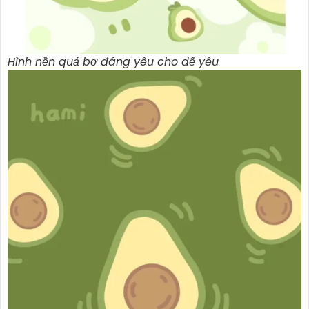
Hình nền quả bơ đáng yêu cho dế yêu