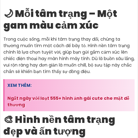
🌙 Mỗi tâm trạng – Một
gam màu cảm xúc
Trong cuộc sống, mỗi khi tâm trạng thay đổi, chúng ta
thường muốn tìm một cách để bày tỏ. Hình nền tâm trạng
chính là lựa chọn tuyệt vời, giúp bạn gửi gắm cảm xúc lên
chiếc điện thoại hay màn hình máy tính. Dù là buồn sâu lắng,
vui rộn ràng hay đơn giản là muốn chill, bộ sưu tập này chắc
chắn sẽ khiến bạn tìm thấy sự đồng điệu.
XEM THÊM:
Ngất ngây với loạt 555+ hình ảnh gái cute che mặt dễ
thương
🎨 Hình nền tâm trạng
đẹp và ấn tượng