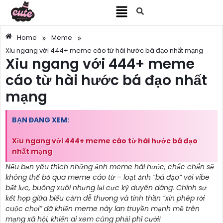
»
»
Home
Meme
Xỉu ngang với 444+ meme cáo từ hài hước bá đạo nhất mạng
Xỉu ngang với 444+ meme
cáo từ hài hước bá đạo nhất
mạng
BẠN ĐANG XEM:
Xỉu ngang với 444+ meme cáo từ hài hước bá đạo
nhất mạng
Nếu bạn yêu thích những ảnh meme hài hước, chắc chắn sẽ
không thể bỏ qua meme cáo từ – loạt ảnh “bá đạo” với vibe
bất lực, buông xuôi nhưng lại cực kỳ duyên dáng. Chính sự
kết hợp giữa biểu cảm dễ thương và tinh thần “xin phép rời
cuộc chơi” đã khiến meme này lan truyền mạnh mẽ trên
mạng xã hội, khiến ai xem cũng phải phì cười!