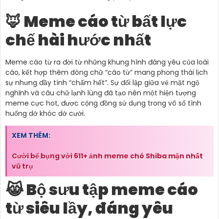
🦊 Meme cáo từ bất lực
chế hài hước nhất
Meme cáo từ ra đời từ những khung hình đáng yêu của loài
cáo, kết hợp thêm dòng chữ “cáo từ” mang phong thái lịch
sự nhưng đầy tính “chấm hết”. Sự đối lập giữa vẻ mặt ngộ
nghĩnh và câu chữ lạnh lùng đã tạo nên một hiện tượng
meme cực hot, được cộng đồng sử dụng trong vô số tình
huống dở khóc dở cười.
XEM THÊM:
Cười bể bụng với 611+ ảnh meme chó Shiba mặn nhất
vũ trụ
😹 Bộ sưu tập meme cáo
từ siêu lầy, đáng yêu