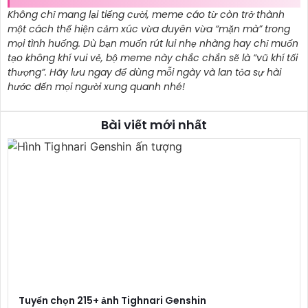
Không chỉ mang lại tiếng cười, meme cáo từ còn trở thành
một cách thể hiện cảm xúc vừa duyên vừa “mặn mà” trong
mọi tình huống. Dù bạn muốn rút lui nhẹ nhàng hay chỉ muốn
tạo không khí vui vẻ, bộ meme này chắc chắn sẽ là “vũ khí tối
thượng”. Hãy lưu ngay để dùng mỗi ngày và lan tỏa sự hài
hước đến mọi người xung quanh nhé!
Bài viết mới nhất
Tuyển chọn 215+ ảnh Tighnari Genshin