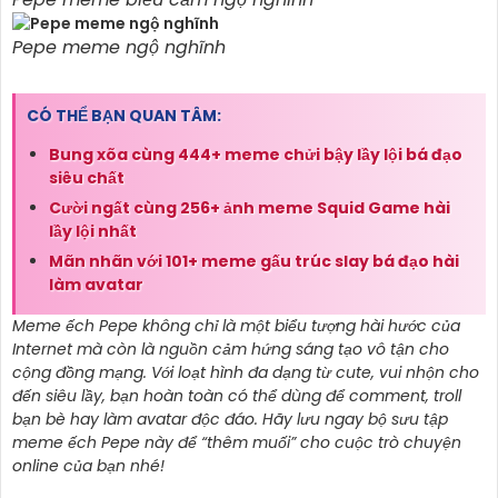
Pepe meme ngộ nghĩnh
CÓ THỂ BẠN QUAN TÂM:
Bung xõa cùng 444+ meme chửi bậy lầy lội bá đạo
siêu chất
Cười ngất cùng 256+ ảnh meme Squid Game hài
lầy lội nhất
Mãn nhãn với 101+ meme gấu trúc slay bá đạo hài
làm avatar
Meme ếch Pepe không chỉ là một biểu tượng hài hước của
Internet mà còn là nguồn cảm hứng sáng tạo vô tận cho
cộng đồng mạng. Với loạt hình đa dạng từ cute, vui nhộn cho
đến siêu lầy, bạn hoàn toàn có thể dùng để comment, troll
bạn bè hay làm avatar độc đáo. Hãy lưu ngay bộ sưu tập
meme ếch Pepe này để “thêm muối” cho cuộc trò chuyện
online của bạn nhé!