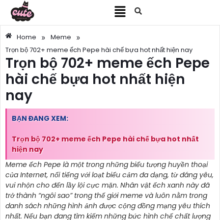
»
»
Home
Meme
Trọn bộ 702+ meme ếch Pepe hài chế bựa hot nhất hiện nay
Trọn bộ 702+ meme ếch Pepe
hài chế bựa hot nhất hiện
nay
BẠN ĐANG XEM:
Trọn bộ 702+ meme ếch Pepe hài chế bựa hot nhất
hiện nay
Meme ếch Pepe là một trong những biểu tượng huyền thoại
của Internet, nổi tiếng với loạt biểu cảm đa dạng, từ đáng yêu,
vui nhộn cho đến lầy lội cực mặn. Nhân vật ếch xanh này đã
trở thành “ngôi sao” trong thế giới meme và luôn nằm trong
danh sách những hình ảnh được cộng đồng mạng yêu thích
nhất. Nếu bạn đang tìm kiếm những bức hình chế chất lượng