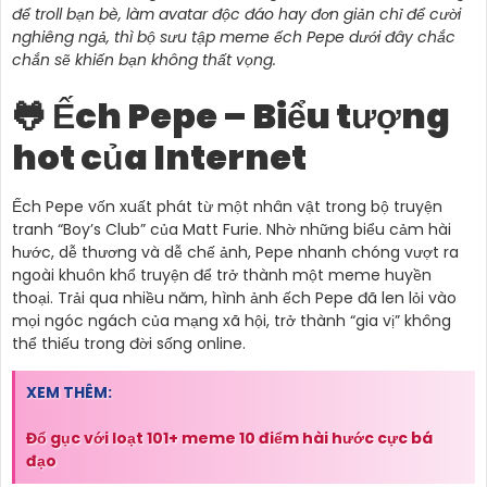
để troll bạn bè, làm avatar độc đáo hay đơn giản chỉ để cười
nghiêng ngả, thì bộ sưu tập meme ếch Pepe dưới đây chắc
chắn sẽ khiến bạn không thất vọng.
🐸 Ếch Pepe – Biểu tượng
hot của Internet
Ếch Pepe vốn xuất phát từ một nhân vật trong bộ truyện
tranh “Boy’s Club” của Matt Furie. Nhờ những biểu cảm hài
hước, dễ thương và dễ chế ảnh, Pepe nhanh chóng vượt ra
ngoài khuôn khổ truyện để trở thành một meme huyền
thoại. Trải qua nhiều năm, hình ảnh ếch Pepe đã len lỏi vào
mọi ngóc ngách của mạng xã hội, trở thành “gia vị” không
thể thiếu trong đời sống online.
XEM THÊM:
Đổ gục với loạt 101+ meme 10 điểm hài hước cực bá
đạo