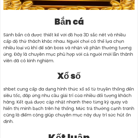
Bắn cá
Sảnh bắn cá được thiết kế với đồ họa 3D sắc nét và nhiều
cấp độ thử thách khác nhau. Người chơi có thể lựa chọn
nhiều loại vũ khí để săn boss và nhận về phần thưởng tương
ứng. Đây là chuyên mục phù hợp với cả người mới lẫn thành
viên đã có kinh nghiệm.
Xổ số
shbet cung cấp đa dạng hình thức xổ số từ truyền thống đến
siêu tốc, đáp ứng nhu cầu giải trí của nhiều đối tượng khách
hàng. Kết quả được cập nhật nhanh theo từng kỳ quay và
hiển thị minh bạch trên hệ thống. Mức trả thưởng cạnh tranh
cũng là điểm cộng giúp chuyên mục này duy trì sức hút ổn
định.
Kết luận