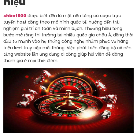
hiệu
shbet800
được biết đến là một nền tảng cá cược trực
tuyến hoạt động theo mô hình quốc tế, hướng đến trải
nghiệm giải trí an toàn và minh bạch. Thương hiệu từng
bước mở rộng thị trường tại nhiều quốc gia châu Á, đồng thời
đầu tư mạnh vào hệ thống công nghệ nhằm phục vụ hàng
triệu lượt truy cập mỗi tháng. Việc phát triển đồng bộ cả nền
tảng website lẫn ứng dụng di động giúp hội viên dễ dàng
tham gia ở mọi thời điểm.