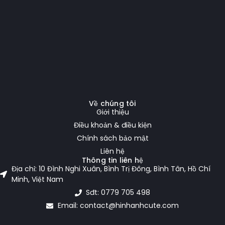
Về chúng tôi
Giới thiệu
Điều khoản & điều kiện
Chính sách bảo mật
Liên hệ
Thông tin liên hệ
Địa chỉ: 10 Đình Nghi Xuân, Bình Trị Đông, Bình Tân, Hồ Chí
Minh, Việt Nam
Sđt: 0779 705 498
Email: contact@hinhanhcute.com