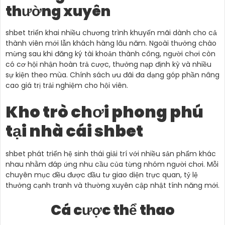
thường xuyên
shbet triển khai nhiều chương trình khuyến mãi dành cho cả
thành viên mới lẫn khách hàng lâu năm. Ngoài thưởng chào
mừng sau khi đăng ký tài khoản thành công, người chơi còn
có cơ hội nhận hoàn trả cược, thưởng nạp định kỳ và nhiều
sự kiện theo mùa. Chính sách ưu đãi đa dạng góp phần nâng
cao giá trị trải nghiệm cho hội viên.
Kho trò chơi phong phú
tại nhà cái shbet
shbet phát triển hệ sinh thái giải trí với nhiều sản phẩm khác
nhau nhằm đáp ứng nhu cầu của từng nhóm người chơi. Mỗi
chuyên mục đều được đầu tư giao diện trực quan, tỷ lệ
thưởng cạnh tranh và thường xuyên cập nhật tính năng mới.
Cá cược thể thao