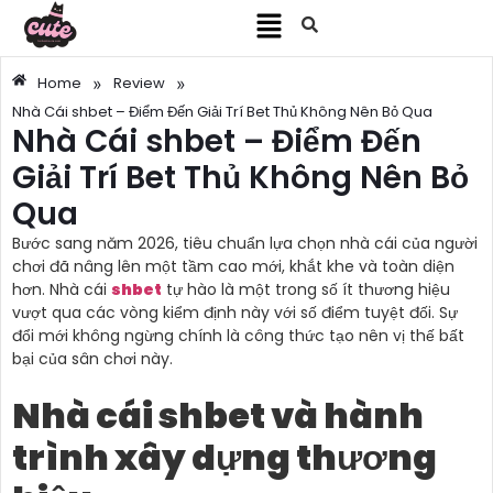
»
»
Home
Review
Nhà Cái shbet – Điểm Đến Giải Trí Bet Thủ Không Nên Bỏ Qua
Nhà Cái shbet – Điểm Đến
Giải Trí Bet Thủ Không Nên Bỏ
Qua
Bước sang năm 2026, tiêu chuẩn lựa chọn nhà cái của người
chơi đã nâng lên một tầm cao mới, khắt khe và toàn diện
hơn. Nhà cái
shbet
tự hào là một trong số ít thương hiệu
vượt qua các vòng kiểm định này với số điểm tuyệt đối. Sự
đổi mới không ngừng chính là công thức tạo nên vị thế bất
bại của sân chơi này.
Nhà cái shbet và hành
trình xây dựng thương