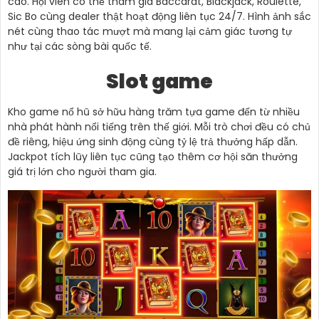
cao. Hội viên có thể tham gia Baccarat, Blackjack, Roulette,
Sic Bo cùng dealer thật hoạt động liên tục 24/7. Hình ảnh sắc
nét cùng thao tác mượt mà mang lại cảm giác tương tự
như tại các sòng bài quốc tế.
Slot game
Kho game nổ hũ sở hữu hàng trăm tựa game đến từ nhiều
nhà phát hành nổi tiếng trên thế giới. Mỗi trò chơi đều có chủ
đề riêng, hiệu ứng sinh động cùng tỷ lệ trả thưởng hấp dẫn.
Jackpot tích lũy liên tục cũng tạo thêm cơ hội săn thưởng
giá trị lớn cho người tham gia.