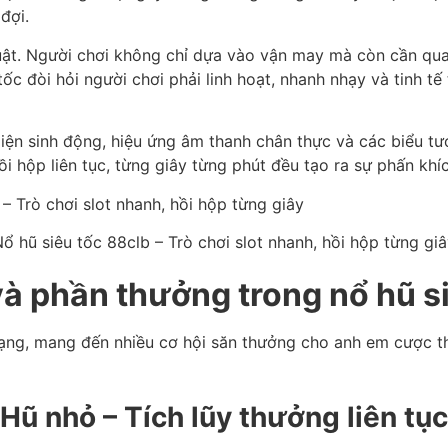
đợi.
uật. Người chơi không chỉ dựa vào vận may mà còn cần quan
 đòi hỏi người chơi phải linh hoạt, nhanh nhạy và tinh tế 
diện sinh động, hiệu ứng âm thanh chân thực và các biểu tư
i hộp liên tục, từng giây từng phút đều tạo ra sự phấn kh
ổ hũ siêu tốc 88clb – Trò chơi slot nhanh, hồi hộp từng gi
và phần thưởng trong nổ hũ s
ạng, mang đến nhiều cơ hội săn thưởng cho anh em cược thủ
Hũ nhỏ – Tích lũy thưởng liên tục