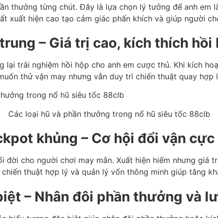
ần thưởng từng chút. Đây là lựa chọn lý tưởng để anh em là
ất xuất hiện cao tạo cảm giác phấn khích và giúp người chơi
trung – Giá trị cao, kích thích hồi
ng lại trải nghiệm hồi hộp cho anh em cược thủ. Khi kích h
uốn thử vận may nhưng vẫn duy trì chiến thuật quay hợp lý
Các loại hũ và phần thưởng trong nổ hũ siêu tốc 88clb
kpot khủng – Cơ hội đổi vận cực
i đời cho người chơi may mắn. Xuất hiện hiếm nhưng giá tr
chiến thuật hợp lý và quản lý vốn thông minh giúp tăng kh
iệt – Nhân đôi phần thưởng và l