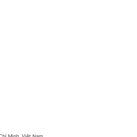
 Chí Minh, Việt Nam