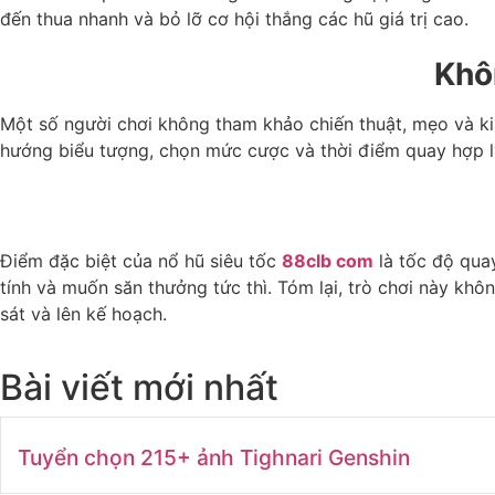
đến thua nhanh và bỏ lỡ cơ hội thắng các hũ giá trị cao.
Khô
Một số người chơi không tham khảo chiến thuật, mẹo và ki
hướng biểu tượng, chọn mức cược và thời điểm quay hợp l
Điểm đặc biệt của nổ hũ siêu tốc
88clb com
là tốc độ quay
tính và muốn săn thưởng tức thì. Tóm lại, trò chơi này khôn
sát và lên kế hoạch.
Bài viết mới nhất
Tuyển chọn 215+ ảnh Tighnari Genshin