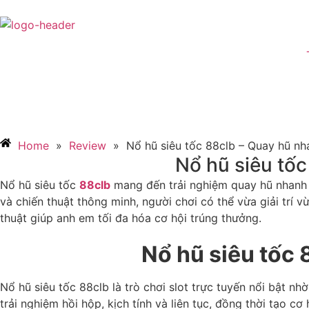
Home
»
Review
»
Nổ hũ siêu tốc 88clb – Quay hũ n
Nổ hũ siêu tố
Nổ hũ siêu tốc
88clb
mang đến trải nghiệm quay hũ nhanh c
và chiến thuật thông minh, người chơi có thể vừa giải trí 
thuật giúp anh em tối đa hóa cơ hội trúng thưởng.
Nổ hũ siêu tốc 
Nổ hũ siêu tốc 88clb là trò chơi slot trực tuyến nổi bật 
trải nghiệm hồi hộp, kịch tính và liên tục, đồng thời tạo c