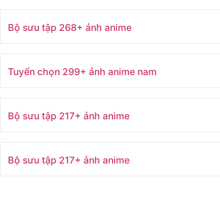
Bộ sưu tập 268+ ảnh anime
Tuyển chọn 299+ ảnh anime nam
Bộ sưu tập 217+ ảnh anime
Bộ sưu tập 217+ ảnh anime