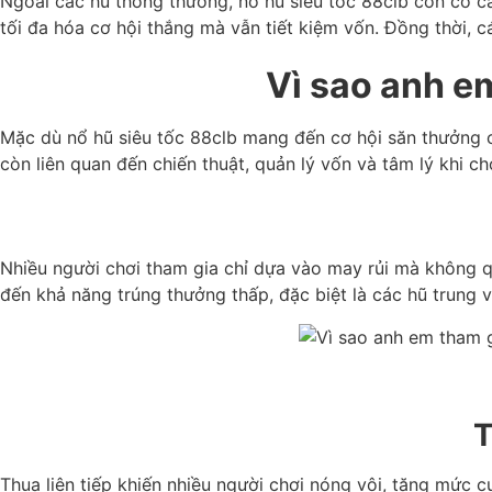
Ngoài các hũ thông thường, nổ hũ siêu tốc 88clb còn có cá
tối đa hóa cơ hội thắng mà vẫn tiết kiệm vốn. Đồng thời, cá
Vì sao anh em
Mặc dù nổ hũ siêu tốc 88clb mang đến cơ hội săn thưởng c
còn liên quan đến chiến thuật, quản lý vốn và tâm lý khi ch
Nhiều người chơi tham gia chỉ dựa vào may rủi mà không qu
đến khả năng trúng thưởng thấp, đặc biệt là các hũ trung v
T
Thua liên tiếp khiến nhiều người chơi nóng vội, tăng mức 