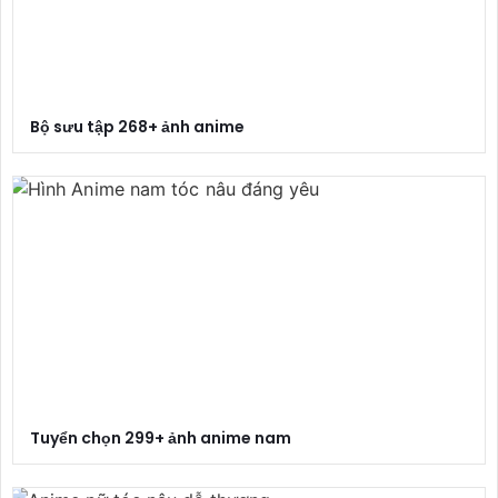
Bộ sưu tập 268+ ảnh anime
Tuyển chọn 299+ ảnh anime nam