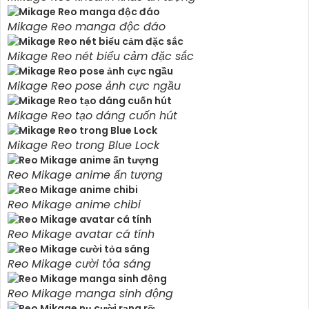
Mikage Reo manga độc đáo
Mikage Reo nét biểu cảm đặc sắc
Mikage Reo pose ảnh cực ngầu
Mikage Reo tạo dáng cuốn hút
Mikage Reo trong Blue Lock
Reo Mikage anime ấn tượng
Reo Mikage anime chibi
Reo Mikage avatar cá tính
Reo Mikage cười tỏa sáng
Reo Mikage manga sinh động