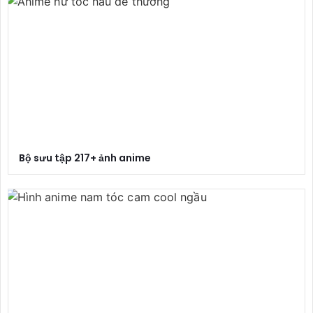
Bộ sưu tập 217+ ảnh anime