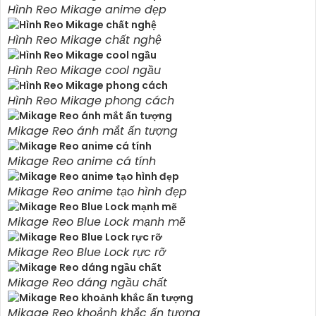
Hình Reo Mikage anime đẹp
Hình Reo Mikage chất nghệ
Hình Reo Mikage cool ngầu
Hình Reo Mikage phong cách
Mikage Reo ánh mắt ấn tượng
Mikage Reo anime cá tính
Mikage Reo anime tạo hình đẹp
Mikage Reo Blue Lock mạnh mẽ
Mikage Reo Blue Lock rực rỡ
Mikage Reo dáng ngầu chất
Mikage Reo khoảnh khắc ấn tượng