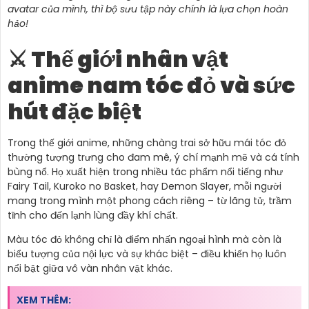
avatar của mình, thì bộ sưu tập này chính là lựa chọn hoàn
hảo!
⚔️ Thế giới nhân vật
anime nam tóc đỏ và sức
hút đặc biệt
Trong thế giới anime, những chàng trai sở hữu mái tóc đỏ
thường tượng trưng cho đam mê, ý chí mạnh mẽ và cá tính
bùng nổ. Họ xuất hiện trong nhiều tác phẩm nổi tiếng như
Fairy Tail, Kuroko no Basket, hay Demon Slayer, mỗi người
mang trong mình một phong cách riêng – từ lãng tử, trầm
tĩnh cho đến lạnh lùng đầy khí chất.
Màu tóc đỏ không chỉ là điểm nhấn ngoại hình mà còn là
biểu tượng của nội lực và sự khác biệt – điều khiến họ luôn
nổi bật giữa vô vàn nhân vật khác.
XEM THÊM: