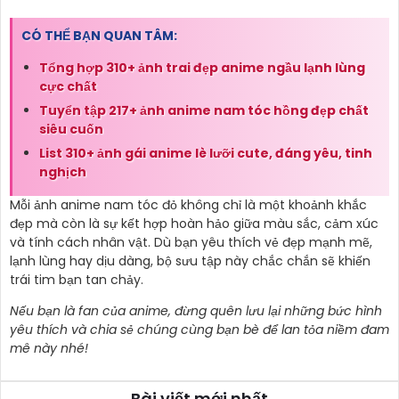
CÓ THỂ BẠN QUAN TÂM:
Tổng hợp 310+ ảnh trai đẹp anime ngầu lạnh lùng
cực chất
Tuyển tập 217+ ảnh anime nam tóc hồng đẹp chất
siêu cuốn
List 310+ ảnh gái anime lè lưỡi cute, đáng yêu, tinh
nghịch
Mỗi ảnh anime nam tóc đỏ không chỉ là một khoảnh khắc
đẹp mà còn là sự kết hợp hoàn hảo giữa màu sắc, cảm xúc
và tính cách nhân vật. Dù bạn yêu thích vẻ đẹp mạnh mẽ,
lạnh lùng hay dịu dàng, bộ sưu tập này chắc chắn sẽ khiến
trái tim bạn tan chảy.
Nếu bạn là fan của anime, đừng quên lưu lại những bức hình
yêu thích và chia sẻ chúng cùng bạn bè để lan tỏa niềm đam
mê này nhé!
Bài viết mới nhất