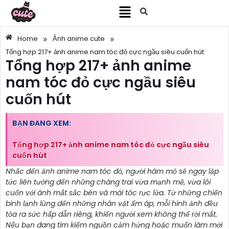
»
»
Home
Ảnh anime cute
Tổng hợp 217+ ảnh anime nam tóc đỏ cực ngầu siêu cuốn hút
Tổng hợp 217+ ảnh anime
nam tóc đỏ cực ngầu siêu
cuốn hút
BẠN ĐANG XEM:
Tổng hợp 217+ ảnh anime nam tóc đỏ cực ngầu siêu
cuốn hút
Nhắc đến ảnh anime nam tóc đỏ, người hâm mộ sẽ ngay lập
tức liên tưởng đến những chàng trai vừa mạnh mẽ, vừa lôi
cuốn với ánh mắt sắc bén và mái tóc rực lửa. Từ những chiến
binh lạnh lùng đến những nhân vật ấm áp, mỗi hình ảnh đều
tỏa ra sức hấp dẫn riêng, khiến người xem không thể rời mắt.
Nếu bạn đang tìm kiếm nguồn cảm hứng hoặc muốn làm mới