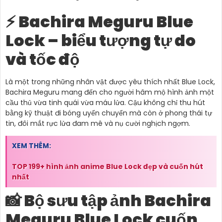
⚡ Bachira Meguru Blue
Lock – biểu tượng tự do
và tốc độ
Là một trong những nhân vật được yêu thích nhất Blue Lock,
Bachira Meguru mang đến cho người hâm mộ hình ảnh một
cầu thủ vừa tinh quái vừa máu lửa. Cậu không chỉ thu hút
bằng kỹ thuật đi bóng uyển chuyển mà còn ở phong thái tự
tin, đôi mắt rực lửa đam mê và nụ cười nghịch ngợm.
XEM THÊM:
TOP 199+ hình ảnh anime Blue Lock đẹp và cuốn hút
nhất
📸 Bộ sưu tập ảnh Bachira
Meguru Blue Lock cuốn