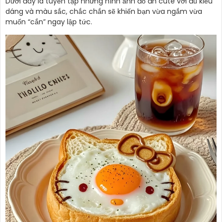
Dưới đây là tuyển tập những hình ảnh đồ ăn cute với đủ kiểu
dáng và màu sắc, chắc chắn sẽ khiến bạn vừa ngắm vừa
muốn “cắn” ngay lập tức.