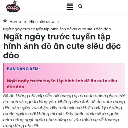
»
»
Home
Hình nền cute
Ngất ngây trước tuyển tập hình ảnh đồ ăn cute siêu độc đáo
Ngất ngây trước tuyển tập
hình ảnh đồ ăn cute siêu độc
đáo
BẠN ĐANG XEM:
Ngất ngây trước tuyển tập hình ảnh đồ ăn cute siêu
độc đáo
Đồ ăn không chỉ hấp dẫn bởi hương vị mà còn chinh phục trái
tim nhờ vẻ ngoài đáng yêu. Những hình ảnh đồ ăn cute mang
đến cảm giác vui nhộn, đầy màu sắc và khiến bất kỳ ai cũng
muốn ngắm mãi không rời mắt. Đây chắc chắn sẽ là nguồn
cảm hứng ngọt ngào cho những ai yêu thích sự dễ thương
trong từng chi tiết.