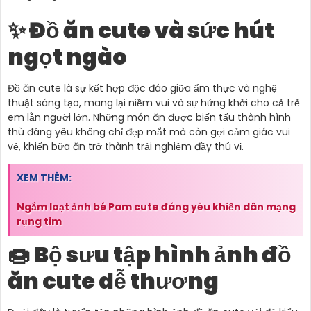
✨ Đồ ăn cute và sức hút
ngọt ngào
Đồ ăn cute là sự kết hợp độc đáo giữa ẩm thực và nghệ
thuật sáng tạo, mang lại niềm vui và sự hứng khởi cho cả trẻ
em lẫn người lớn. Những món ăn được biến tấu thành hình
thù đáng yêu không chỉ đẹp mắt mà còn gợi cảm giác vui
vẻ, khiến bữa ăn trở thành trải nghiệm đầy thú vị.
XEM THÊM:
Ngắm loạt ảnh bé Pam cute đáng yêu khiến dân mạng
rụng tim
🍩 Bộ sưu tập hình ảnh đồ
ăn cute dễ thương