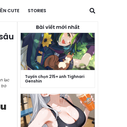
NỀN CUTE
STORIES
Bài viết mới nhất
 sâu
Tuyển chọn 215+ ảnh Tighnari
n lạc
Genshin
 trở
ều