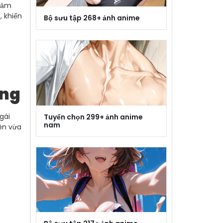
 cảm
, khiến
Bộ sưu tập 268+ ảnh anime
ặng
gái
Tuyển chọn 299+ ảnh anime
nam
ên vừa