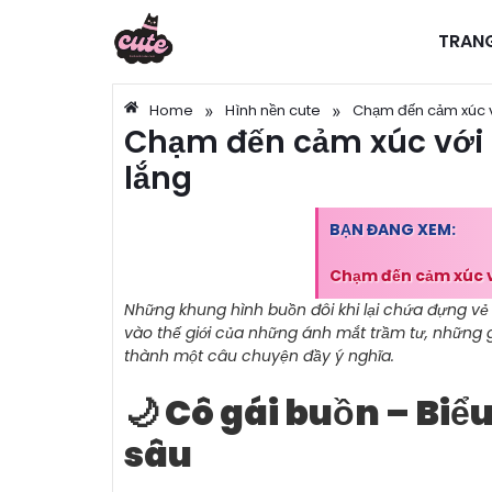
TRAN
»
»
Home
Hình nền cute
Chạm đến cảm xúc v
Chạm đến cảm xúc với 
lắng
BẠN ĐANG XEM:
Chạm đến cảm xúc v
Những khung hình buồn đôi khi lại chứa đựng vẻ 
vào thế giới của những ánh mắt trầm tư, những 
thành một câu chuyện đầy ý nghĩa.
🌙 Cô gái buồn – Bi
sâu