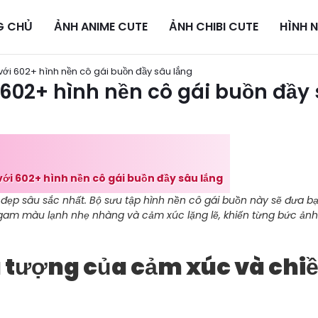
G CHỦ
ẢNH ANIME CUTE
ẢNH CHIBI CUTE
HÌNH 
ới 602+ hình nền cô gái buồn đầy sâu lắng
602+ hình nền cô gái buồn đầy
ới 602+ hình nền cô gái buồn đầy sâu lắng
đẹp sâu sắc nhất. Bộ sưu tập hình nền cô gái buồn này sẽ đưa bạ
gam màu lạnh nhẹ nhàng và cảm xúc lặng lẽ, khiến từng bức ảnh
ểu tượng của cảm xúc và chi