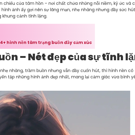
ản chiếu của tâm hồn – nơi chất chứa những nỗi niềm, ký ức và
, hình ảnh ấy gợi nên sự lãng mạn, nhẹ nhàng nhưng đầy sức hút
 khung cảnh tĩnh lặng.
444+ hình nền tâm trạng buồn đầy cảm xúc
uồn – Nét đẹp của sự tĩnh l
nhẹ nhàng, trầm buồn nhưng vẫn đầy cuốn hút, thì hình nền cô 
uyển tập những hình ảnh đẹp nhất, mang lại cảm giác vừa bình y