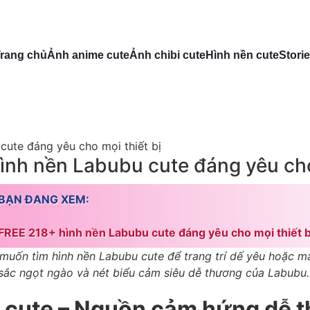
rang chủ
Ảnh anime cute
Ảnh chibi cute
Hình nền cute
Stori
cute đáng yêu cho mọi thiết bị
ình nền Labubu cute đáng yêu cho 
BẠN ĐANG XEM:
FREE 218+ hình nền Labubu cute đáng yêu cho mọi thiết b
uốn tìm hình nền Labubu cute để trang trí dế yêu hoặc mà
 sắc ngọt ngào và nét biểu cảm siêu dễ thương của Labubu.
 cute – Nguồn cảm hứng dễ 