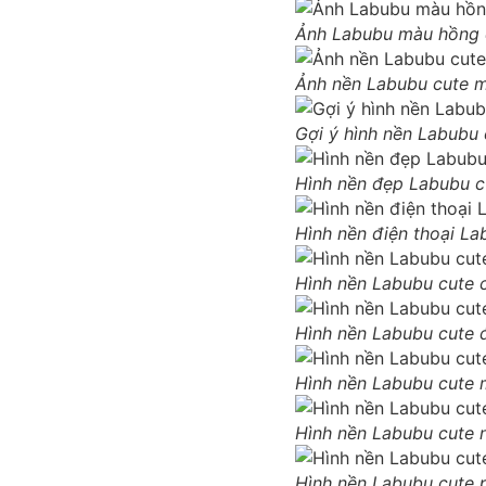
Ảnh Labubu màu hồng 
Ảnh nền Labubu cute 
Gợi ý hình nền Labubu 
Hình nền đẹp Labubu c
Hình nền điện thoại L
Hình nền Labubu cute c
Hình nền Labubu cute 
Hình nền Labubu cute 
Hình nền Labubu cute 
Hình nền Labubu cute 