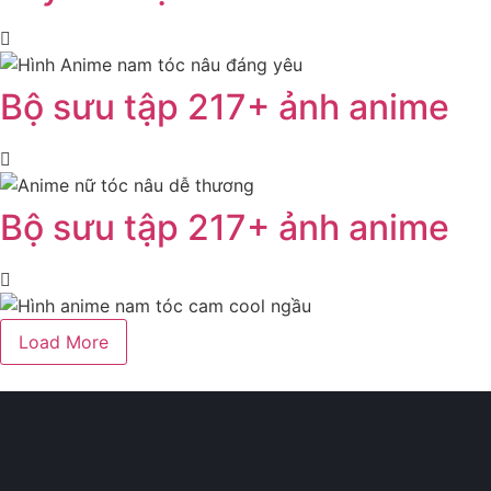
Bộ sưu tập 217+ ảnh anime
Bộ sưu tập 217+ ảnh anime
Load More