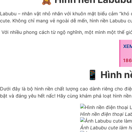
Labubu – nhân vật nhỏ nhắn với khuôn mặt biểu cảm “khó đ
cute. Không chỉ mang vẻ ngoài dễ mến, hình nền Labubu cu
Với nhiều phong cách từ ngộ nghĩnh, một mình một thế giớ
XE
186
📱 Hình n
Dưới đây là bộ hình nền chất lượng cao dành riêng cho đi
bật và đáng yêu hết nấc! Hãy cùng khám phá loạt hình nền
Hình nền điện thoại L
Ảnh Labubu cute làm hì