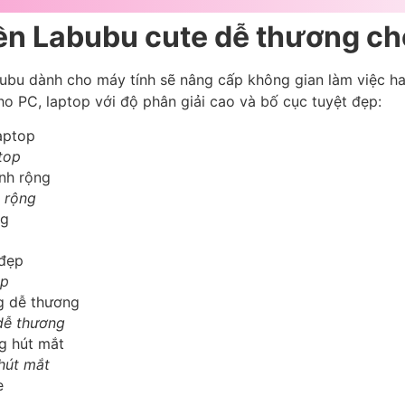
ền Labubu cute dễ thương ch
ubu dành cho máy tính sẽ nâng cấp không gian làm việc ha
 PC, laptop với độ phân giải cao và bố cục tuyệt đẹp:
top
 rộng
ẹp
dễ thương
hút mắt