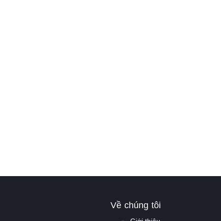
Về chúng tôi
Giới thiệu