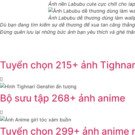
Ảnh nền Labubu cute cực chill cho la
Ảnh Labubu dễ thương dùng làm wall
Dù bạn đang tìm kiếm sự dễ thương để xua tan căng thẳng, 
Đừng quên lưu lại những bức ảnh bạn yêu thích và ghé thă
Bài viết mới nhất
Tuyển chọn 215+ ảnh Tighnar
Bộ sưu tập 268+ ảnh anime
Tuyển chọn 299+ ảnh anime