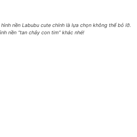
hình nền Labubu cute chính là lựa chọn không thể bỏ lỡ.
nh nền “tan chảy con tim” khác nhé!