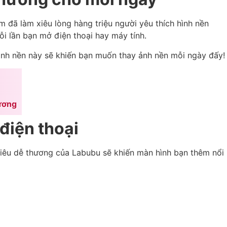
 đã làm xiêu lòng hàng triệu người yêu thích hình nền
i lần bạn mở điện thoại hay máy tính.
hình nền này sẽ khiến bạn muốn thay ảnh nền mỗi ngày đấy!
ương
điện thoại
siêu dễ thương của Labubu sẽ khiến màn hình bạn thêm nổi