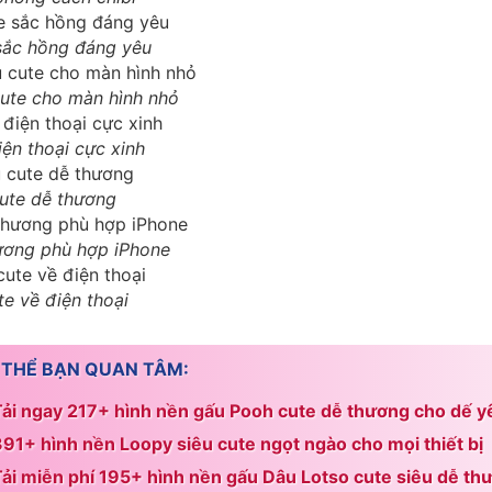
sắc hồng đáng yêu
cute cho màn hình nhỏ
ện thoại cực xinh
ute dễ thương
ương phù hợp iPhone
te về điện thoại
 THỂ BẠN QUAN TÂM:
Tải ngay 217+ hình nền gấu Pooh cute dễ thương cho dế y
91+ hình nền Loopy siêu cute ngọt ngào cho mọi thiết bị
Tải miễn phí 195+ hình nền gấu Dâu Lotso cute siêu dễ th