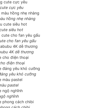
cute cực yêu
màu hồng nhẹ nhàng
cute siêu hot
ute cho fan yêu gấu
abubu 4K dễ thương
ho điện thoại
đáng yêu khó cưỡng
màu pastel
ngộ nghĩnh
phong cách chibi