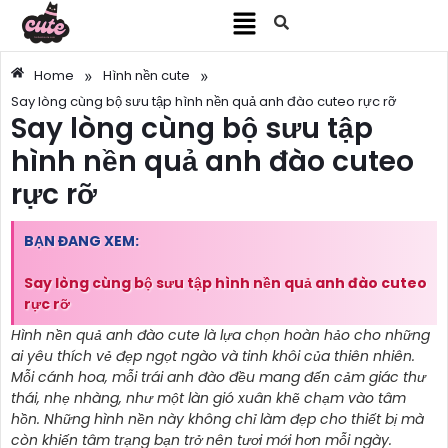
»
»
Home
Hình nền cute
Say lòng cùng bộ sưu tập hình nền quả anh đào cuteo rực rỡ
Say lòng cùng bộ sưu tập
hình nền quả anh đào cuteo
rực rỡ
BẠN ĐANG XEM:
Say lòng cùng bộ sưu tập hình nền quả anh đào cuteo
rực rỡ
Hình nền quả anh đào cute là lựa chọn hoàn hảo cho những
ai yêu thích vẻ đẹp ngọt ngào và tinh khôi của thiên nhiên.
Mỗi cánh hoa, mỗi trái anh đào đều mang đến cảm giác thư
thái, nhẹ nhàng, như một làn gió xuân khẽ chạm vào tâm
hồn. Những hình nền này không chỉ làm đẹp cho thiết bị mà
còn khiến tâm trạng bạn trở nên tươi mới hơn mỗi ngày.