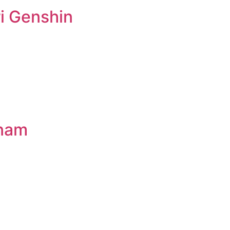
i Genshin
 nam