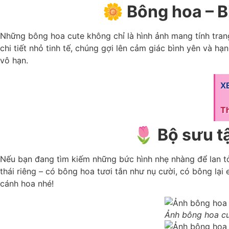
🌼 Bông hoa – B
Những bông hoa cute không chỉ là hình ảnh mang tính trang
chi tiết nhỏ tinh tế, chúng gợi lên cảm giác bình yên và 
vô hạn.
X
Th
🌷 Bộ sưu t
Nếu bạn đang tìm kiếm những bức hình nhẹ nhàng để lan tỏ
thái riêng – có bông hoa tươi tắn như nụ cười, có bông lạ
cánh hoa nhé!
Ảnh bông hoa cu