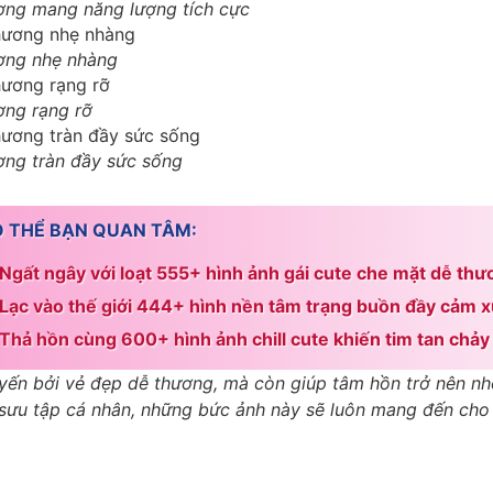
ơng mang năng lượng tích cực
ơng nhẹ nhàng
ơng rạng rỡ
ơng tràn đầy sức sống
 THỂ BẠN QUAN TÂM:
Ngất ngây với loạt 555+ hình ảnh gái cute che mặt dễ thư
Lạc vào thế giới 444+ hình nền tâm trạng buồn đầy cảm 
Thả hồn cùng 600+ hình ảnh chill cute khiến tim tan chảy
yến bởi vẻ đẹp dễ thương, mà còn giúp tâm hồn trở nên nh
bộ sưu tập cá nhân, những bức ảnh này sẽ luôn mang đến ch