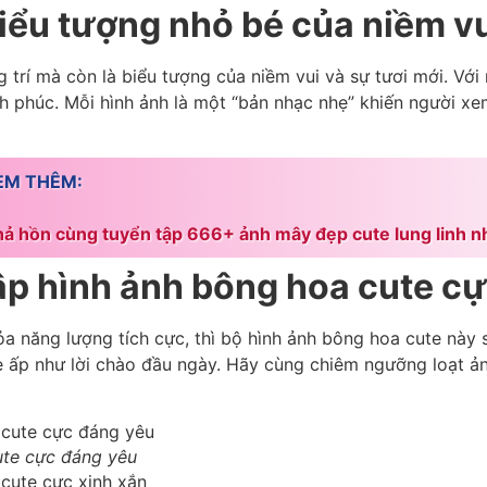
iểu tượng nhỏ bé của niềm v
 trí mà còn là biểu tượng của niềm vui và sự tươi mới. Vớ
hạnh phúc. Mỗi hình ảnh là một “bản nhạc nhẹ” khiến người 
EM THÊM:
ả hồn cùng tuyển tập 666+ ảnh mây đẹp cute lung linh n
ập hình ảnh bông hoa cute c
a năng lượng tích cực, thì bộ hình ảnh bông hoa cute này
i e ấp như lời chào đầu ngày. Hãy cùng chiêm ngưỡng loạt 
te cực đáng yêu