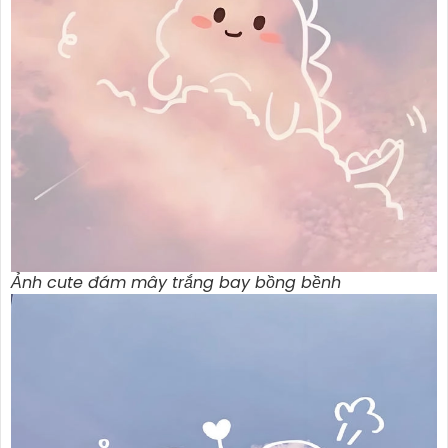
Ảnh cute đám mây trắng bay bồng bềnh