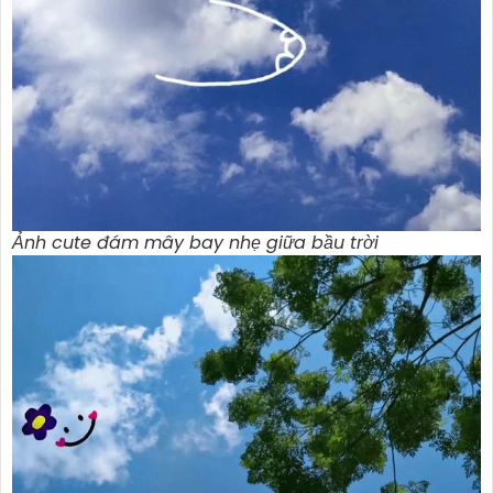
Ảnh cute đám mây bay nhẹ giữa bầu trời