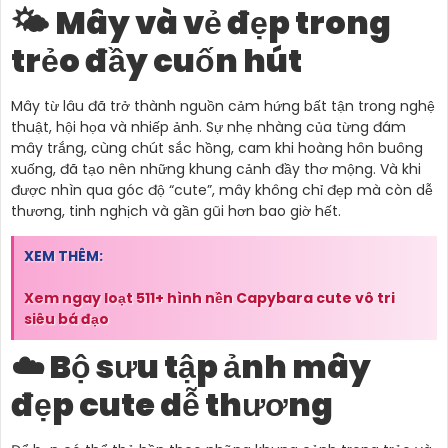
🌤️ Mây và vẻ đẹp trong
trẻo đầy cuốn hút
Mây từ lâu đã trở thành nguồn cảm hứng bất tận trong nghệ
thuật, hội họa và nhiếp ảnh. Sự nhẹ nhàng của từng đám
mây trắng, cùng chút sắc hồng, cam khi hoàng hôn buông
xuống, đã tạo nên những khung cảnh đầy thơ mộng. Và khi
được nhìn qua góc độ “cute”, mây không chỉ đẹp mà còn dễ
thương, tinh nghịch và gần gũi hơn bao giờ hết.
XEM THÊM:
Xem ngay loạt 511+ hình nền Capybara cute vô tri
siêu bá đạo
☁️ Bộ sưu tập ảnh mây
đẹp cute dễ thương