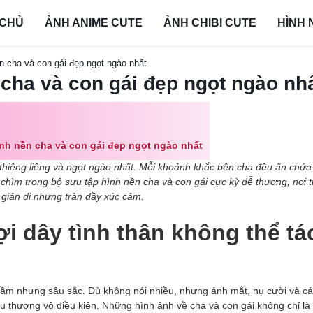
 CHỦ
ẢNH ANIME CUTE
ẢNH CHIBI CUTE
HÌNH 
n cha và con gái đẹp ngọt ngào nhất
 cha và con gái đẹp ngọt ngào nh
nh nền cha và con gái đẹp ngọt ngào nhất
y thiêng liêng và ngọt ngào nhất. Mỗi khoảnh khắc bên cha đều ẩn chứ
chìm trong bộ sưu tập hình nền cha và con gái cực kỳ dễ thương, nơi 
 giản dị nhưng tràn đầy xúc cảm.
ợi dây tình thân không thể tá
hầm nhưng sâu sắc. Dù không nói nhiều, nhưng ánh mắt, nụ cười và cá
u thương vô điều kiện. Những hình ảnh về cha và con gái không chỉ là