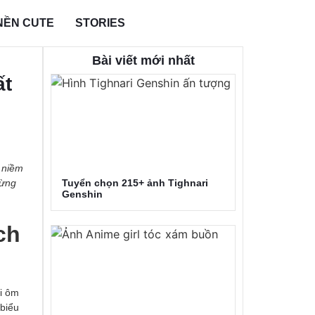
NỀN CUTE
STORIES
Bài viết mới nhất
ất
a niềm
Tuyển chọn 215+ ảnh Tighnari
từng
Genshin
ch
i ôm
 biểu