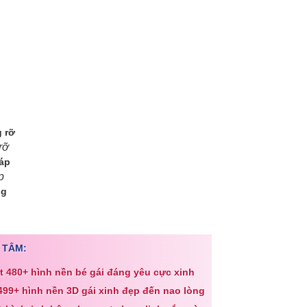
rỡ
p
 TÂM:
ạt 480+ hình nền bé gái đáng yêu cực xinh
 499+ hình nền 3D gái xinh đẹp đến nao lòng