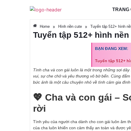
TRANG
»
»
Home
Hình nền cute
Tuyển tập 512+ hình nề
Tuyển tập 512+ hình nền
BẠN ĐANG XEM:
Tuyển tập 512+ hì
Tình cha và con gái luôn là một trong những sợi dâ
vui, sự che chở và yêu thương vô bờ bến. Cùng đắm 
bức ảnh là một câu chuyện nhỏ về tình cảm gia đình
💖 Cha và con gái – S
rời
Tình yêu của người cha dành cho con gái luôn âm t
của cha luôn khiến con cảm thấy an toàn và được yê