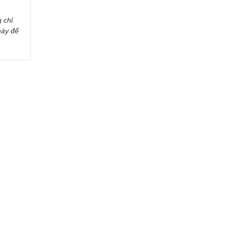
 chỉ
này để